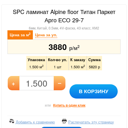
SPC ламинат Alpine floor Титан Паркет
Арго ЕСО 29-7
6мм, Китай, 0.5мм, 4V-фаска, 43 класс, КМ2
2
Цена за м
Цена за уп.
3880
2
р/м
Упаковка
Кол-во уп.
К заказу
Сумма
2
2
1.500 м
1
шт
1.500
м
5820
р
–
+
В КОРЗИНУ
или
Купить в один клик
Добавить к сравнению
Распечатать эту страницу