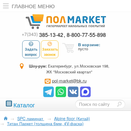
ГЛАВНОЕ МЕНЮ
+7(343)
385-13-42
8-800-77-55-898
В корзине:
пусто
Задать
Заказать
вопрос
звонок
Шоу-рум:
Екатеринбург, ул.Московская 198,
ЖК "Московский квартал"
pol-market@bk.ru
Каталог
→
SPC ламинат
→
Alpine floor (Китай)
→
Титан Паркет (толщина 6мм, 4V-фаска)