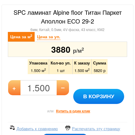
SPC ламинат Alpine floor Титан Паркет
Аполлон ЕСО 29-2
6мм, Китай, 0.5мм, 4V-фаска, 43 класс, КМ2
2
Цена за м
Цена за уп.
3880
2
р/м
Упаковка
Кол-во уп.
К заказу
Сумма
2
2
1.500 м
1
шт
1.500
м
5820
р
–
+
В КОРЗИНУ
или
Купить в один клик
Добавить к сравнению
Распечатать эту страницу