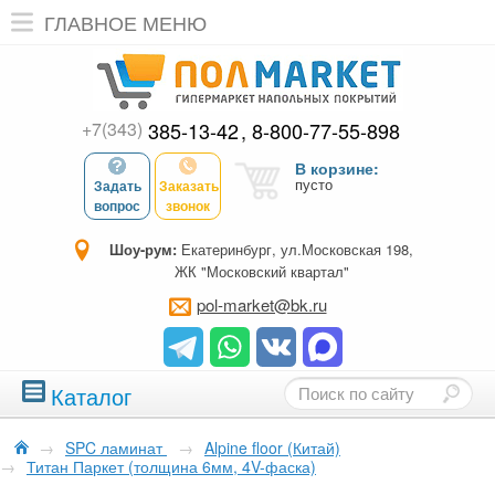
ГЛАВНОЕ МЕНЮ
+7(343)
385-13-42
8-800-77-55-898
В корзине:
пусто
Задать
Заказать
вопрос
звонок
Шоу-рум:
Екатеринбург, ул.Московская 198,
ЖК "Московский квартал"
pol-market@bk.ru
Каталог
→
SPC ламинат
→
Alpine floor (Китай)
→
Титан Паркет (толщина 6мм, 4V-фаска)