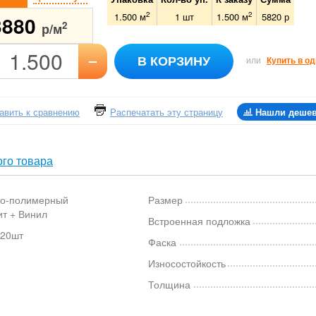
2
2
1.500 м
1
шт
1.500
м
5820
р
3880
2
р/м
–
В КОРЗИНУ
или
Купить в од
авить к сравнению
Распечатать эту страницу
Нашли деше
го товара
о-полимерный
Размер
ит + Винил
Встроенная подложка
 20шт
Фаска
Износостойкость
Толщина