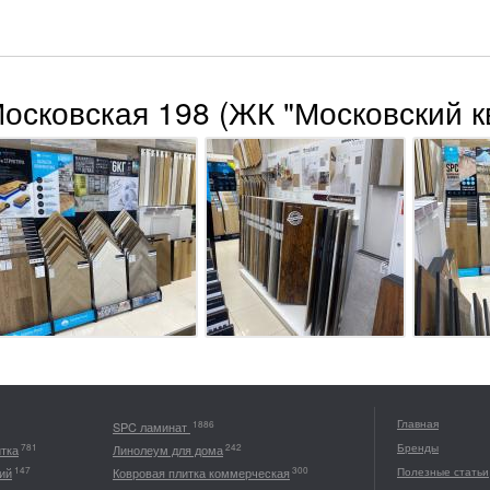
Московская 198 (ЖК "Московский к
Главная
1886
SPC ламинат
Бренды
781
242
итка
Линолеум для дома
147
300
ий
Ковровая плитка коммерческая
Полезные статьи