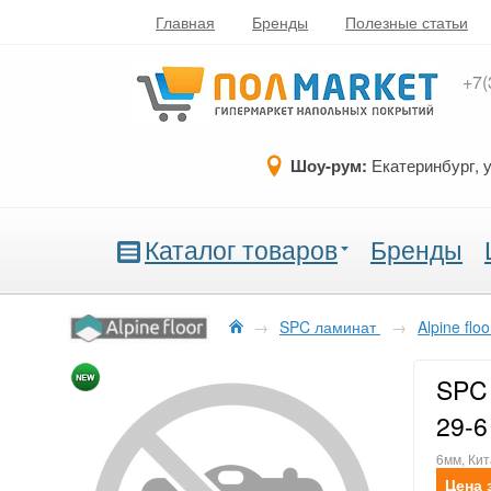
Главная
Бренды
Полезные статьи
+7(
Шоу-рум:
Екатеринбург, 
Каталог товаров
Бренды
→
SPC ламинат
→
Alpine flo
SPC 
29-6
6мм, Кит
Цена 