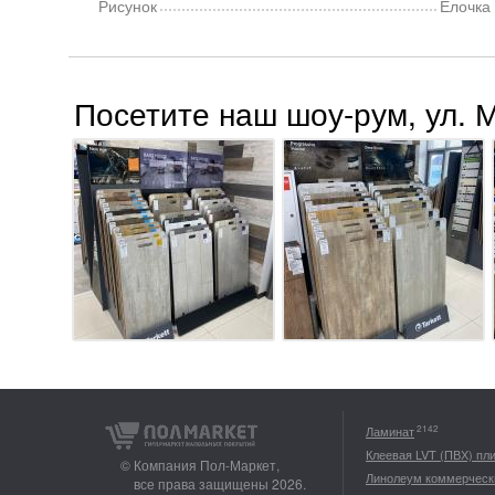
Рисунок
Елочка
Посетите наш шоу-рум, ул. 
2142
Ламинат
Клеевая LVT (ПВХ) пл
© Компания Пол-Маркет,
Линолеум коммерческ
все права защищены 2026.