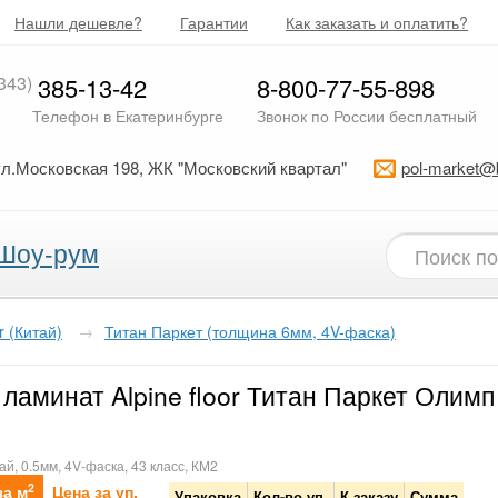
Нашли дешевле?
Гарантии
Как заказать и оплатить?
343)
385-13-42
8-800-77-55-898
Телефон в Екатеринбурге
Звонок по России бесплатный
ул.Московская 198, ЖК "Московский квартал"
pol-market@
Шоу-рум
or (Китай)
→
Титан Паркет (толщина 6мм, 4V-фаска)
ламинат Alpine floor Титан Паркет Олим
ай, 0.5мм, 4V-фаска, 43 класс, КМ2
2
за м
Цена за уп.
Упаковка
Кол-во уп.
К заказу
Сумма