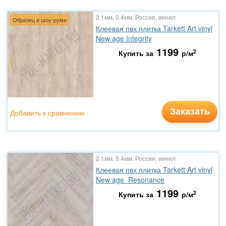
2.1мм, 0.4мм, Россия, винил
Образец в шоу-руме
Клеевая пвх плитка Tarkett Art vinyl
New age Integrity
1199
2
Купить за
р/м
Заказать
Добавить к сравнению
2.1мм, 0.4мм, Россия, винил
Клеевая пвх плитка Tarkett Art vinyl
New age Resonance
1199
2
Купить за
р/м