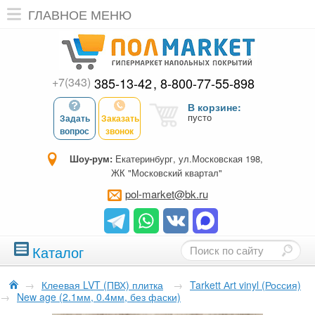
ГЛАВНОЕ МЕНЮ
+7(343)
385-13-42
8-800-77-55-898
В корзине:
пусто
Задать
Заказать
вопрос
звонок
Шоу-рум:
Екатеринбург, ул.Московская 198,
ЖК "Московский квартал"
pol-market@bk.ru
Каталог
→
Клеевая LVT (ПВХ) плитка
→
Tarkett Аrt vinyl (Россия)
→
New age (2.1мм, 0.4мм, без фаски)