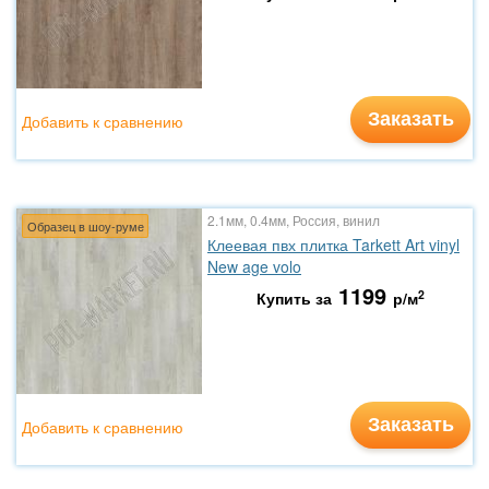
Заказать
Добавить к сравнению
2.1мм, 0.4мм, Россия, винил
Образец в шоу-руме
Клеевая пвх плитка Tarkett Art vinyl
New age volo
1199
2
Купить за
р/м
Заказать
Добавить к сравнению