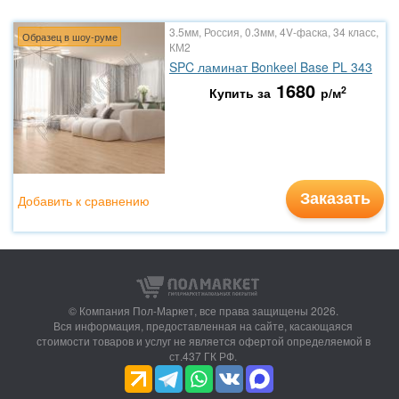
3.5мм, Россия, 0.3мм, 4V-фаска, 34 класс,
Образец в шоу-руме
КМ2
SPC ламинат Bonkeel Base PL 343
1680
2
Купить за
р/м
Заказать
Добавить к сравнению
© Компания Пол-Маркет,
все права защищены 2026.
Вся информация, предоставленная на сайте, касающаяся
стоимости товаров и услуг не является офертой определяемой в
ст.437 ГК РФ.