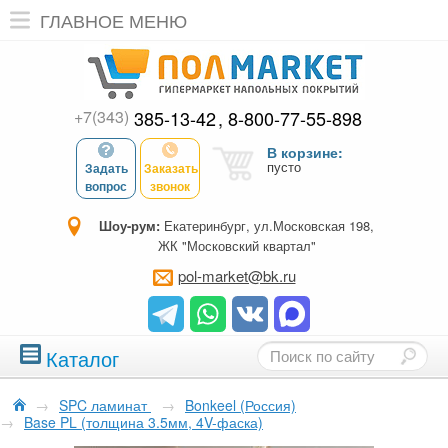
ГЛАВНОЕ МЕНЮ
+7(343)
385-13-42
8-800-77-55-898
В корзине:
пусто
Задать
Заказать
вопрос
звонок
Шоу-рум:
Екатеринбург, ул.Московская 198,
ЖК "Московский квартал"
pol-market@bk.ru
Каталог
→
SPC ламинат
→
Bonkeel (Россия)
→
Base PL (толщина 3.5мм, 4V-фаска)