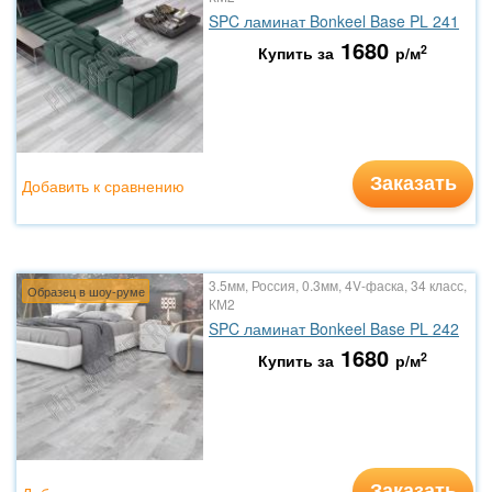
SPC ламинат Bonkeel Base PL 241
1680
2
Купить за
р/м
Заказать
Добавить к сравнению
3.5мм, Россия, 0.3мм, 4V-фаска, 34 класс,
Образец в шоу-руме
КМ2
SPC ламинат Bonkeel Base PL 242
1680
2
Купить за
р/м
Заказать