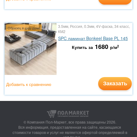
3.5мм, Россия, 0.3мм, 4V-фаска, 34 класс,
Образец в шоу-руме
КМ2
SPC ламинат Bonkeel Base PL 145
1680
2
Купить за
р/м
Заказать
Добавить к сравнению
© Компания Пол-Маркет,
все права защищены 2026.
Вся информация, предоставленная на сайте, касающаяся
стоимости товаров и услуг не является офертой определяемой в