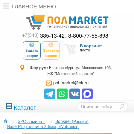
ГЛАВНОЕ МЕНЮ
+7(343)
385-13-42
8-800-77-55-898
В корзине:
пусто
Задать
Заказать
вопрос
звонок
Шоу-рум:
Екатеринбург, ул.Московская 198,
ЖК "Московский квартал"
pol-market@bk.ru
Каталог
→
SPC ламинат
→
Bonkeel (Россия)
→
Base PL (толщина 3.5мм, 4V-фаска)