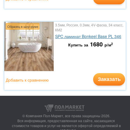
3.5мм, Россия, 0.3мм, 4V-фаска, 34 класс,
Образец в шоу-руме
КМ2
SPC ламинат Bonkeel Base PL 346
1680
2
Купить за
р/м
Заказать
Добавить к сравнению
© Компания Пол-Маркет,
все права защищены 2026.
Вся информация, предоставленная на сайте, касающаяся
стоимости товаров и услуг не является офертой определяемой в