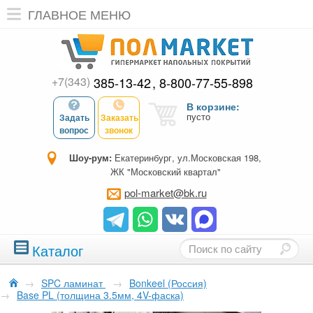
ГЛАВНОЕ МЕНЮ
+7(343)
385-13-42
8-800-77-55-898
В корзине:
пусто
Задать
Заказать
вопрос
звонок
Шоу-рум:
Екатеринбург, ул.Московская 198,
ЖК "Московский квартал"
pol-market@bk.ru
Каталог
→
SPC ламинат
→
Bonkeel (Россия)
→
Base PL (толщина 3.5мм, 4V-фаска)