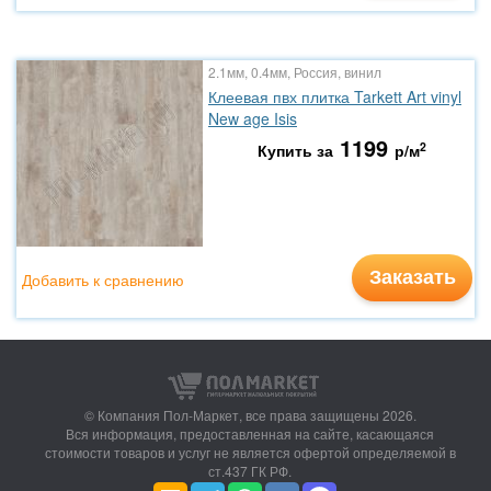
2.1мм, 0.4мм, Россия, винил
Клеевая пвх плитка Tarkett Art vinyl
New age Isis
1199
2
Купить за
р/м
Заказать
Добавить к сравнению
© Компания Пол-Маркет,
все права защищены 2026.
Вся информация, предоставленная на сайте, касающаяся
стоимости товаров и услуг не является офертой определяемой в
ст.437 ГК РФ.