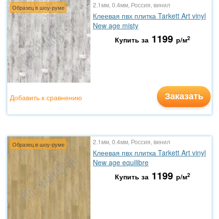
2.1мм, 0.4мм, Россия, винил
Образец в шоу-руме
Клеевая пвх плитка Tarkett Art vinyl
New age misty
1199
2
Купить за
р/м
Заказать
Добавить к сравнению
2.1мм, 0.4мм, Россия, винил
Образец в шоу-руме
Клеевая пвх плитка Tarkett Art vinyl
New age equilibre
1199
2
Купить за
р/м