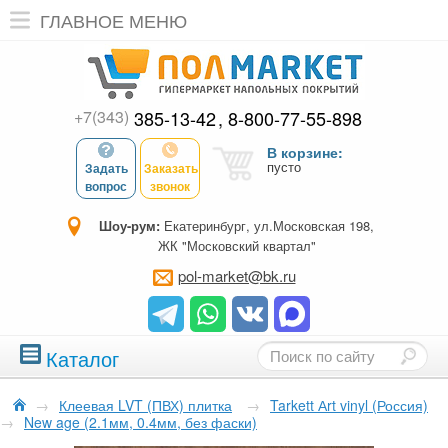
ГЛАВНОЕ МЕНЮ
+7(343)
385-13-42
8-800-77-55-898
В корзине:
пусто
Задать
Заказать
вопрос
звонок
Шоу-рум:
Екатеринбург, ул.Московская 198,
ЖК "Московский квартал"
pol-market@bk.ru
Каталог
→
Клеевая LVT (ПВХ) плитка
→
Tarkett Аrt vinyl (Россия)
→
New age (2.1мм, 0.4мм, без фаски)