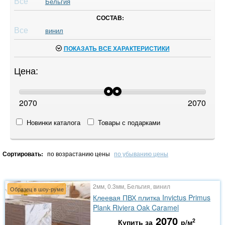
Все
Бельгия
СОСТАВ:
Все
винил
ПОКАЗАТЬ ВСЕ ХАРАКТЕРИСТИКИ
Цена:
2070
2070
Новинки каталога
Товары с подарками
Сортировать:
по возрастанию цены
по убыванию цены
2мм, 0.3мм, Бельгия, винил
Образец в шоу-руме
Клеевая ПВХ плитка Invictus Primus
Plank Riviera Oak Caramel
2070
2
Купить за
р/м