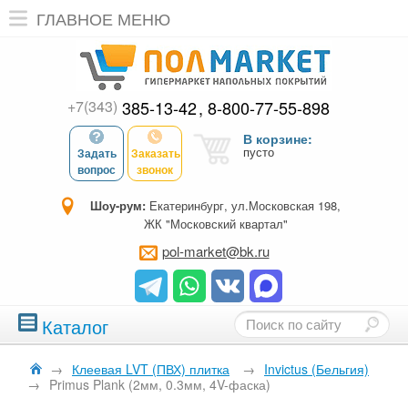
ГЛАВНОЕ МЕНЮ
+7(343)
385-13-42
8-800-77-55-898
В корзине:
пусто
Задать
Заказать
вопрос
звонок
Шоу-рум:
Екатеринбург, ул.Московская 198,
ЖК "Московский квартал"
pol-market@bk.ru
Каталог
→
Клеевая LVT (ПВХ) плитка
→
Invictus (Бельгия)
→
Primus Plank (2мм, 0.3мм, 4V-фаска)