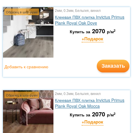
2мм, 0.3мм, Бельгия, винил
Образец в шоу-руме
Клеевая ПВХ плитка Invictus Primus
Plank Royal Oak Dove
2070
2
Купить за
р/м
+Подарок
Заказать
Добавить к сравнению
2мм, 0.3мм, Бельгия, винил
Образец в шоу-руме
Клеевая ПВХ плитка Invictus Primus
Plank Royal Oak Mocca
2070
2
Купить за
р/м
+Подарок