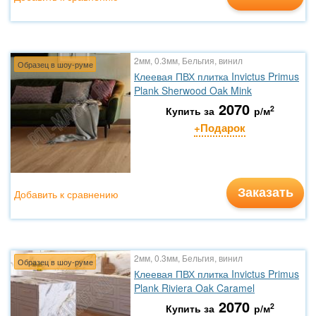
2мм, 0.3мм, Бельгия, винил
Образец в шоу-руме
Клеевая ПВХ плитка Invictus Primus
Plank Sherwood Oak Mink
2070
2
Купить за
р/м
+Подарок
Заказать
Добавить к сравнению
2мм, 0.3мм, Бельгия, винил
Образец в шоу-руме
Клеевая ПВХ плитка Invictus Primus
Plank Riviera Oak Caramel
2070
2
Купить за
р/м