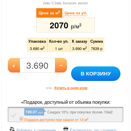
2мм, 0.3мм, Бельгия, винил
2
Цена за м
Цена за уп.
2070
2
р/м
Упаковка
Кол-во уп.
К заказу
Сумма
2
2
3.690 м
1
шт
3.690
м
7639
р
–
+
В КОРЗИНУ
или
Купить в один клик
+Подарок, доступный от объема покупки:
749.07
Скидка 10% при покупке более 10м2
руб
2
Подарок доступен при заказе от 10 м
Добавить к сравнению
Распечатать эту страницу