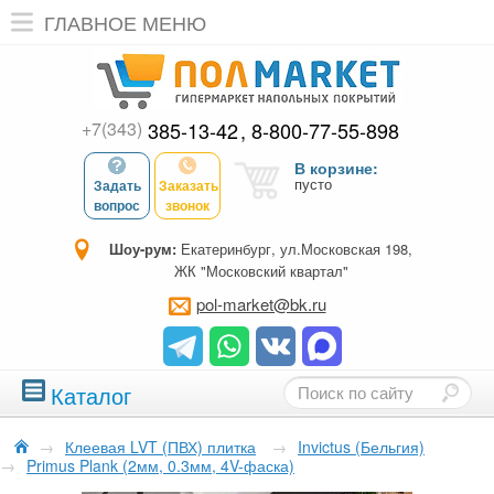
ГЛАВНОЕ МЕНЮ
+7(343)
385-13-42
8-800-77-55-898
В корзине:
пусто
Задать
Заказать
вопрос
звонок
Шоу-рум:
Екатеринбург, ул.Московская 198,
ЖК "Московский квартал"
pol-market@bk.ru
Каталог
→
Клеевая LVT (ПВХ) плитка
→
Invictus (Бельгия)
→
Primus Plank (2мм, 0.3мм, 4V-фаска)