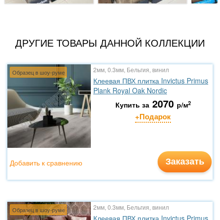
ДРУГИЕ ТОВАРЫ ДАННОЙ КОЛЛЕКЦИИ
2мм, 0.3мм, Бельгия, винил
Образец в шоу-руме
Клеевая ПВХ плитка Invictus Primus
Plank Royal Oak Nordic
2070
2
Купить за
р/м
+Подарок
Заказать
Добавить к сравнению
2мм, 0.3мм, Бельгия, винил
Образец в шоу-руме
Клеевая ПВХ плитка Invictus Primus