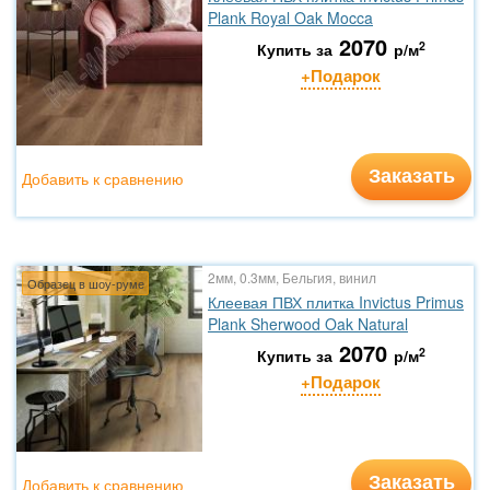
Plank Royal Oak Mocca
2070
2
Купить за
р/м
+Подарок
Заказать
Добавить к сравнению
2мм, 0.3мм, Бельгия, винил
Образец в шоу-руме
Клеевая ПВХ плитка Invictus Primus
Plank Sherwood Oak Natural
2070
2
Купить за
р/м
+Подарок
Заказать
Добавить к сравнению