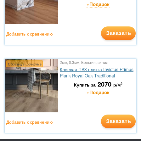
+Подарок
Заказать
Добавить к сравнению
2мм, 0.3мм, Бельгия, винил
Образец в шоу-руме
Клеевая ПВХ плитка Invictus Primus
Plank Royal Oak Traditional
2070
2
Купить за
р/м
+Подарок
Заказать
Добавить к сравнению