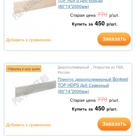
TOP HDPS Дуб Корсар
(80*14*2000мм)
770
Старая цена
р/шт.
450
Купить за
р/шт.
Заказать
Добавить к сравнению
Дюрополимерный , Покрытие из ПВХ,
Образец в шоу-руме
Россия
Плинтус дюрополимерный Bonkeel
TOP HDPS Дуб Северный
(80*14*2000мм)
770
Старая цена
р/шт.
450
Купить за
р/шт.
Заказать
Добавить к сравнению