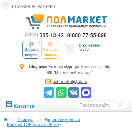
ГЛАВНОЕ МЕНЮ
+7(343)
385-13-42
8-800-77-55-898
В корзине:
пусто
Задать
Заказать
вопрос
звонок
Шоу-рум:
Екатеринбург, ул.Московская 198,
ЖК "Московский квартал"
pol-market@bk.ru
Каталог
→
Плинтус
→
Дюрополимерный
→
Bonkeel TOP (высота 80мм)