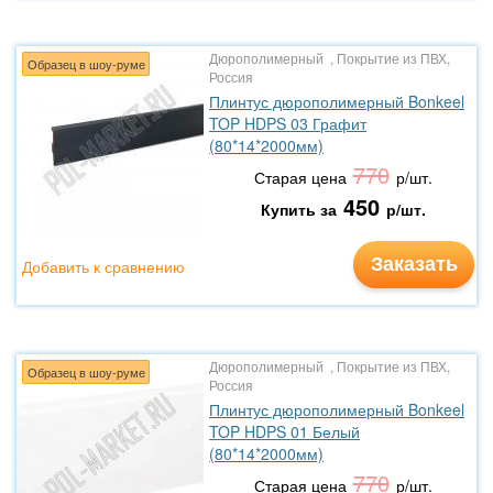
Дюрополимерный , Покрытие из ПВХ,
Образец в шоу-руме
Россия
Плинтус дюрополимерный Bonkeel
TOP HDPS 03 Графит
(80*14*2000мм)
770
Старая цена
р/шт.
450
Купить за
р/шт.
Заказать
Добавить к сравнению
Дюрополимерный , Покрытие из ПВХ,
Образец в шоу-руме
Россия
Плинтус дюрополимерный Bonkeel
TOP HDPS 01 Белый
(80*14*2000мм)
770
Старая цена
р/шт.