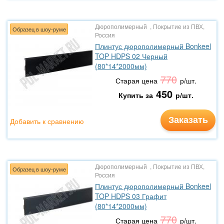
Дюрополимерный , Покрытие из ПВХ,
Образец в шоу-руме
Россия
Плинтус дюрополимерный Bonkeel
TOP HDPS 02 Черный
(80*14*2000мм)
770
Старая цена
р/шт.
450
Купить за
р/шт.
Заказать
Добавить к сравнению
Дюрополимерный , Покрытие из ПВХ,
Образец в шоу-руме
Россия
Плинтус дюрополимерный Bonkeel
TOP HDPS 03 Графит
(80*14*2000мм)
770
Старая цена
р/шт.