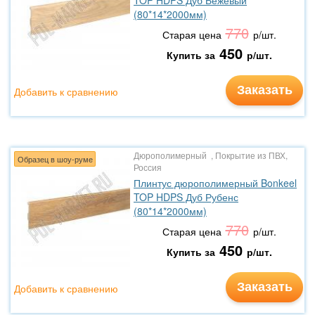
TOP HDPS Дуб Бежевый
(80*14*2000мм)
770
Старая цена
р/шт.
450
Купить за
р/шт.
Заказать
Добавить к сравнению
Дюрополимерный , Покрытие из ПВХ,
Образец в шоу-руме
Россия
Плинтус дюрополимерный Bonkeel
TOP HDPS Дуб Рубенс
(80*14*2000мм)
770
Старая цена
р/шт.
450
Купить за
р/шт.
Заказать
Добавить к сравнению