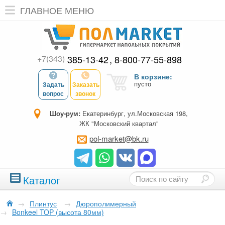
ГЛАВНОЕ МЕНЮ
+7(343)
385-13-42
8-800-77-55-898
В корзине:
пусто
Задать
Заказать
вопрос
звонок
Шоу-рум:
Екатеринбург, ул.Московская 198,
ЖК "Московский квартал"
pol-market@bk.ru
Каталог
→
Плинтус
→
Дюрополимерный
→
Bonkeel TOP (высота 80мм)