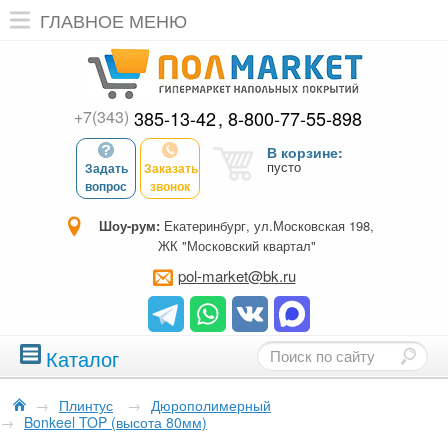
ГЛАВНОЕ МЕНЮ
+7(343)
385-13-42
8-800-77-55-898
В корзине:
пусто
Задать
Заказать
вопрос
звонок
Шоу-рум:
Екатеринбург, ул.Московская 198,
ЖК "Московский квартал"
pol-market@bk.ru
Каталог
→
Плинтус
→
Дюрополимерный
→
Bonkeel TOP (высота 80мм)