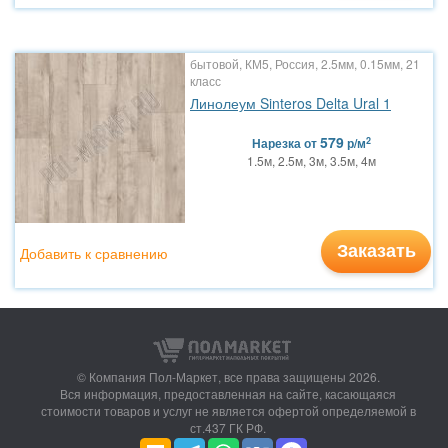
бытовой, КМ5, Россия, 2.5мм, 0.15мм, 21
класс
Линолеум Sinteros Delta Ural 1
579
2
Нарезка
от
р/м
1.5м, 2.5м, 3м, 3.5м, 4м
Заказать
Добавить к сравнению
© Компания Пол-Маркет,
все права защищены 2026.
Вся информация, предоставленная на сайте, касающаяся
стоимости товаров и услуг не является офертой определяемой в
ст.437 ГК РФ.