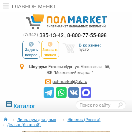
ГЛАВНОЕ МЕНЮ
+7(343)
385-13-42
8-800-77-55-898
В корзине:
пусто
Задать
Заказать
вопрос
звонок
Шоу-рум:
Екатеринбург, ул.Московская 198,
ЖК "Московский квартал"
pol-market@bk.ru
Каталог
→
Линолеум для дома
→
Sinteros (Россия)
→
Дельта (бытовой)