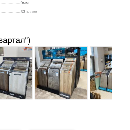
9мм
33 класс
вартал")