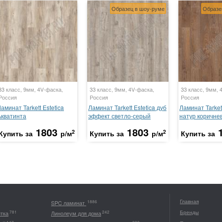
Образец в шоу-руме
Образе
33 класс, 9мм, 4V-фаска,
33 класс, 9мм, 4V-фаска,
33 класс, 9мм, 
Россия
Россия
Россия
аминат Tarkett Estetica
Ламинат Tarkett Estetica дуб
Ламинат Tarkett
Акватинта
эффект светло-серый
натур коричне
1803
1803
2
2
Купить за
р/м
Купить за
р/м
Купить за
Главная
1886
SPC ламинат
Бренды
781
242
итка
Линолеум для дома