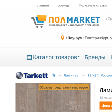
Главная
Бренды
Полезные статьи
+7(
Шоу-рум:
Екатеринбург, 
Каталог товаров
Бренды
→
Ламинат
→
Tarkett (Россия
Образец представлен в шоу-руме
Лами
33 класс
Цена 