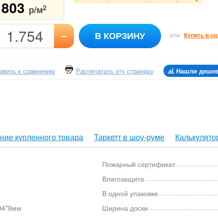
1803
2
р/м
–
В КОРЗИНУ
или
Купить в од
авить к сравнению
Распечатать эту страницу
Нашли деше
ние купленного товара
Таркетт в шоу-руме
Калькулято
Пожарный сертификат
Влагозащита
В одной упаковке
94*9мм
Ширина доски