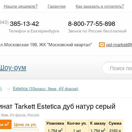
Нашли дешевле?
Гарантии
Как заказать и оплатить?
343)
385-13-42
8-800-77-55-898
Телефон в Екатеринбурге
Звонок по России бесплатный
ул.Московская 198, ЖК "Московский квартал"
pol-market@
Шоу-рум
)
→
Estetica (33класс, 9мм, 4V фаска)
нат Tarkett Estetica дуб натур серый
, 9мм, 4V-фаска, Россия
Упаковка
Кол-во уп.
К заказу
Сумма
2
за м
Цена за уп.
2
2
1.754 м
1
шт
1.754
м
3163
р