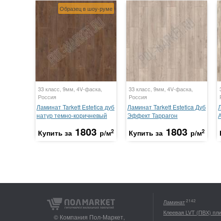
Образец в шоу-руме
33 класс, 9мм, 4V-фаска,
33 класс, 9мм, 4V-фаска,
Россия
Россия
Ламинат Tarkett Estetica дуб
Ламинат Tarkett Estetica Дуб
Л
натур темно-коричневый
Эффект Таррагон
1803
1803
2
2
Купить за
р/м
Купить за
р/м
2142
Ламинат
Клеевая LVT (ПВХ) пл
© Компания Пол-Маркет,