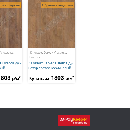
ц в шоу-руме
Образец в шоу-руме
4V-фаска,
33 класс, 9мм, 4V-фаска,
Россия
 Estetica дуб
Ламинат Tarkett Estetica дуб
вый
натур светло-коричневый
1803
1803
2
2
р/м
Купить за
р/м