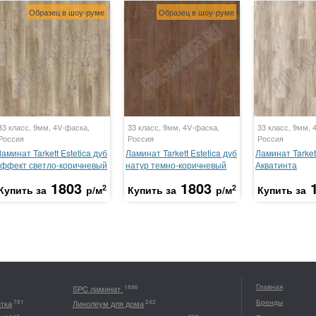
Образец в шоу-руме
Образец в шоу-руме
33 класс, 9мм, 4V-фаска,
33 класс, 9мм, 4V-фаска,
33 класс, 9мм, 
Россия
Россия
Россия
аминат Tarkett Estetica дуб
Ламинат Tarkett Estetica дуб
Ламинат Tarkett
эффект светло-коричневый
натур темно-коричневый
Акватинта
1803
1803
2
2
Купить за
р/м
Купить за
р/м
Купить за
Главная
1886
SPC ламинат
Бренды
781
242
итка
Линолеум для дома