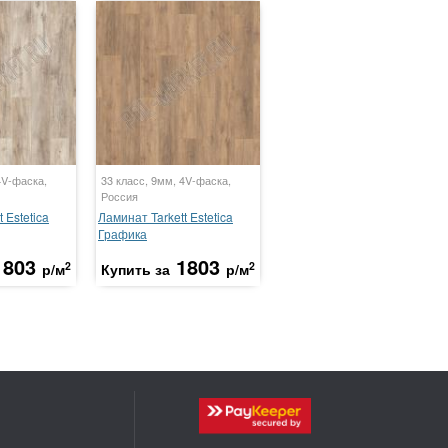
4V-фаска,
33 класс, 9мм, 4V-фаска,
Россия
 Estetica
Ламинат Tarkett Estetica
Графика
1803
1803
2
2
р/м
Купить за
р/м