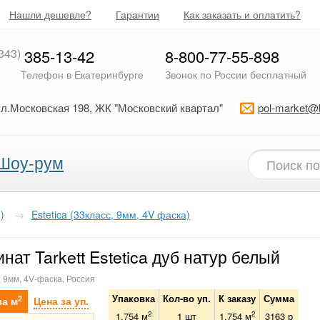
Нашли дешевле?
Гарантии
Как заказать и оплатить?
343)
385-13-42
8-800-77-55-898
Телефон в Екатеринбурге
Звонок по России бесплатный
ул.Московская 198, ЖК "Московский квартал"
pol-market@
Шоу-рум
)
→
Estetica (33класс, 9мм, 4V фаска)
нат Tarkett Estetica дуб натур белый
, 9мм, 4V-фаска, Россия
Упаковка
Кол-во уп.
К заказу
Сумма
2
за м
Цена за уп.
2
2
1.754 м
1
шт
1.754
м
3163
р