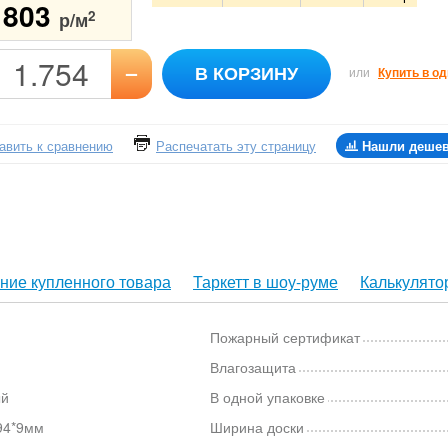
1803
2
р/м
–
В КОРЗИНУ
или
Купить в од
авить к сравнению
Распечатать эту страницу
Нашли деше
ние купленного товара
Таркетт в шоу-руме
Калькулято
Пожарный сертификат
Влагозащита
ый
В одной упаковке
94*9мм
Ширина доски