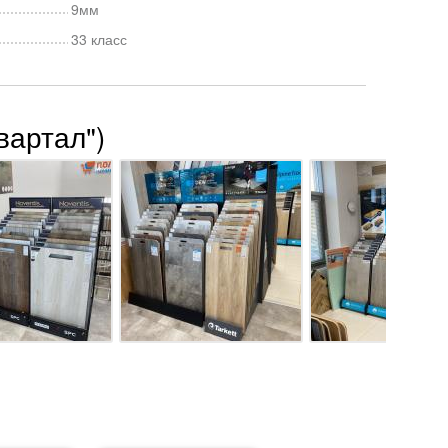
9мм
33 класс
вартал")