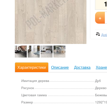
+
Доб
Характеристики
Описание
Доставка
Хране
Имитация дерева
Дуб
Рисунок
Дерево
Цветовая гамма
Бежев
Размер
1292*1