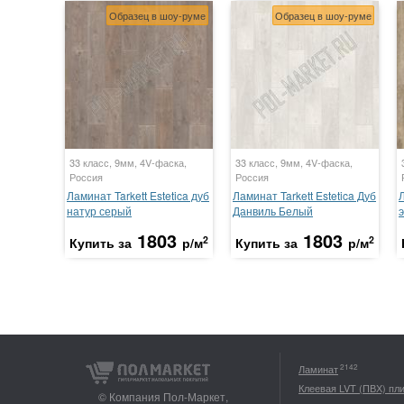
Образец в шоу-руме
Образец в шоу-руме
33 класс, 9мм, 4V-фаска,
33 класс, 9мм, 4V-фаска,
Россия
Россия
Ламинат Tarkett Estetica дуб
Ламинат Tarkett Estetica Дуб
Л
натур серый
Данвиль Белый
1803
1803
2
2
Купить за
р/м
Купить за
р/м
2142
Ламинат
Клеевая LVT (ПВХ) пл
© Компания Пол-Маркет,