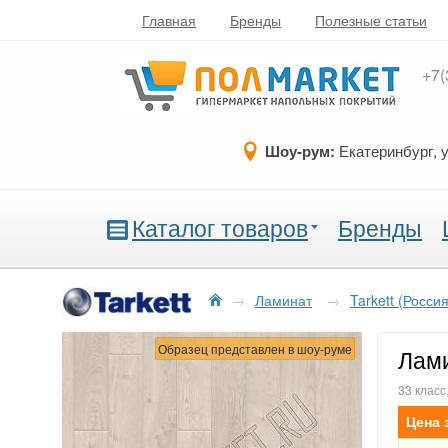
Главная
Бренды
Полезные статьи
+7(
Шоу-рум:
Екатеринбург, 
Каталог товаров
Бренды
→
Ламинат
→
Tarkett (Россия
Образец представлен в шоу-руме
Лами
33 класс
Цена 