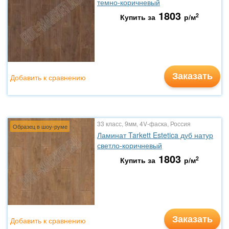
темно-коричневый
1803
2
Купить за
р/м
Заказать
Добавить к сравнению
33 класс, 9мм, 4V-фаска, Россия
Образец в шоу-руме
Ламинат Tarkett Estetica дуб натур
светло-коричневый
1803
2
Купить за
р/м
Заказать
Добавить к сравнению