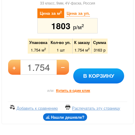
33 класс, 9мм, 4V-фаска, Россия
2
Цена за м
Цена за уп.
1803
2
р/м
Упаковка
Кол-во уп.
К заказу
Сумма
2
2
1.754 м
1
шт
1.754
м
3163
р
–
+
В КОРЗИНУ
или
Купить в один клик
Добавить к сравнению
Распечатать эту страницу
Нашли дешевле?