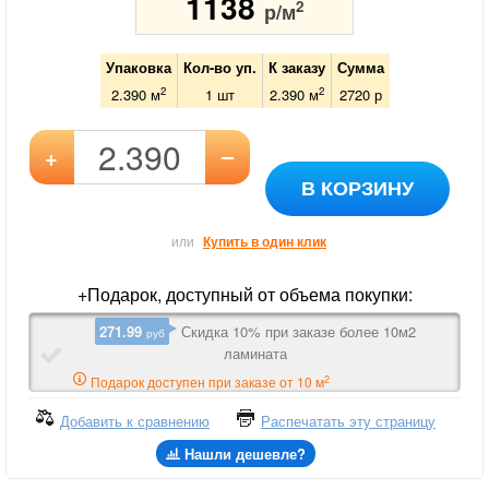
1138
2
р/м
Упаковка
Кол-во уп.
К заказу
Сумма
2
2
2.390 м
1
шт
2.390
м
2720
р
–
+
В КОРЗИНУ
или
Купить в один клик
+Подарок, доступный от объема покупки:
271.99
Скидка 10% при заказе более 10м2
руб
ламината
2
Подарок доступен при заказе от 10 м
Добавить к сравнению
Распечатать эту страницу
Нашли дешевле?