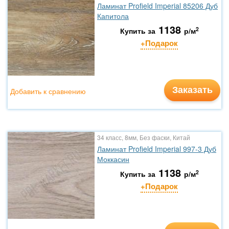
Ламинат Profield Imperial 85206 Дуб
Капитола
1138
2
Купить за
р/м
+Подарок
Заказать
Добавить к сравнению
34 класс, 8мм, Без фаски, Китай
Ламинат Profield Imperial 997-3 Дуб
Моккасин
1138
2
Купить за
р/м
+Подарок