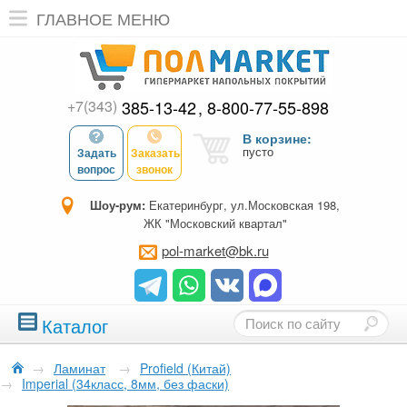
ГЛАВНОЕ МЕНЮ
+7(343)
385-13-42
8-800-77-55-898
В корзине:
пусто
Задать
Заказать
вопрос
звонок
Шоу-рум:
Екатеринбург, ул.Московская 198,
ЖК "Московский квартал"
pol-market@bk.ru
Каталог
→
Ламинат
→
Profield (Китай)
→
Imperial (34класс, 8мм, без фаски)