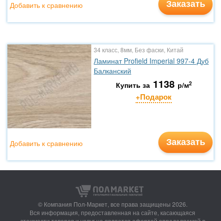
Заказать
Добавить к сравнению
34 класс, 8мм, Без фаски, Китай
Ламинат Profield Imperial 997-4 Дуб
Балканский
1138
2
Купить за
р/м
+Подарок
Заказать
Добавить к сравнению
© Компания Пол-Маркет,
все права защищены 2026.
Вся информация, предоставленная на сайте, касающаяся
стоимости товаров и услуг не является офертой определяемой в