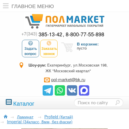
ГЛАВНОЕ МЕНЮ
+7(343)
385-13-42
8-800-77-55-898
В корзине:
пусто
Задать
Заказать
вопрос
звонок
Шоу-рум:
Екатеринбург, ул.Московская 198,
ЖК "Московский квартал"
pol-market@bk.ru
Каталог
→
Ламинат
→
Profield (Китай)
→
Imperial (34класс, 8мм, без фаски)