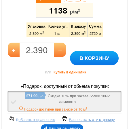
1138
2
р/м
Упаковка
Кол-во уп.
К заказу
Сумма
2
2
2.390 м
1
шт
2.390
м
2720
р
–
+
В КОРЗИНУ
или
Купить в один клик
+Подарок, доступный от объема покупки:
271.99
Скидка 10% при заказе более 10м2
руб
ламината
2
Подарок доступен при заказе от 10 м
Добавить к сравнению
Распечатать эту страницу
Нашли дешевле?