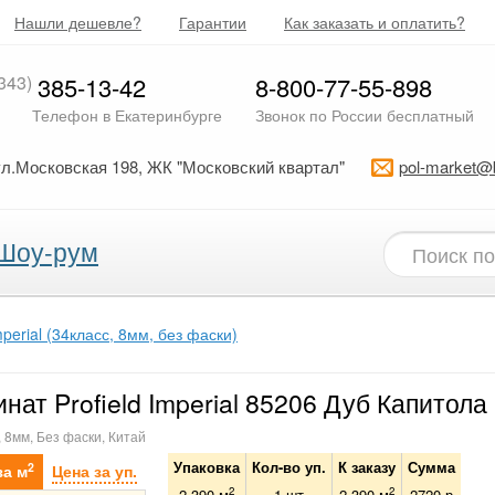
Нашли дешевле?
Гарантии
Как заказать и оплатить?
343)
385-13-42
8-800-77-55-898
Телефон в Екатеринбурге
Звонок по России бесплатный
ул.Московская 198, ЖК "Московский квартал"
pol-market@
Шоу-рум
mperial (34класс, 8мм, без фаски)
нат Profield Imperial 85206 Дуб Капитола
, 8мм, Без фаски, Китай
Упаковка
Кол-во уп.
К заказу
Сумма
2
за м
Цена за уп.
2
2
2.390 м
1
шт
2.390
м
2720
р