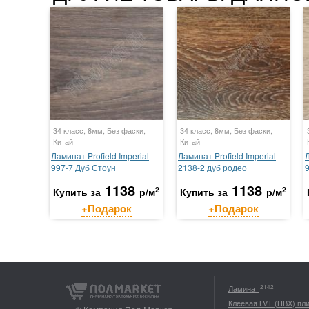
34 класс, 8мм, Без фаски,
34 класс, 8мм, Без фаски,
Китай
Китай
Ламинат Profield Imperial
Ламинат Profield Imperial
Л
997-7 Дуб Стоун
2138-2 дуб родео
1138
1138
2
2
Купить за
р/м
Купить за
р/м
+Подарок
+Подарок
2142
Ламинат
Клеевая LVT (ПВХ) пл