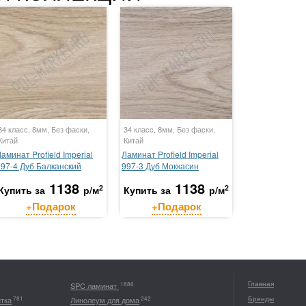
34 класс, 8мм, Без фаски,
34 класс, 8мм, Без фаски,
Китай
Китай
аминат Profield Imperial
Ламинат Profield Imperial
997-4 Дуб Балканский
997-3 Дуб Моккасин
1138
1138
2
2
Купить за
р/м
Купить за
р/м
+Подарок
+Подарок
Главная
1886
SPC ламинат
Бренды
781
242
итка
Линолеум для дома