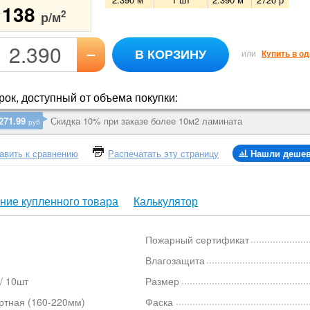
1138
2
р/м
–
В КОРЗИНУ
или
Купить в од
ок, доступный от объема покупки:
271.99
Скидка 10% при заказе более 10м2 ламината
руб
авить к сравнению
Распечатать эту страницу
Нашли деше
ние купленного товара
Калькулятор
Пожарный сертификат
Влагозащита
/ 10шт
Размер
ртная (160-220мм)
Фаска