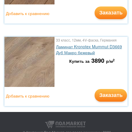
Заказать
Добавить к сравнению
33 класс, 12мм, 4V-фаска, Германия
Ламинат Kronotex Mummut D3669
Дуб Макро бежевый
3890
2
Купить за
р/м
Заказать
Добавить к сравнению