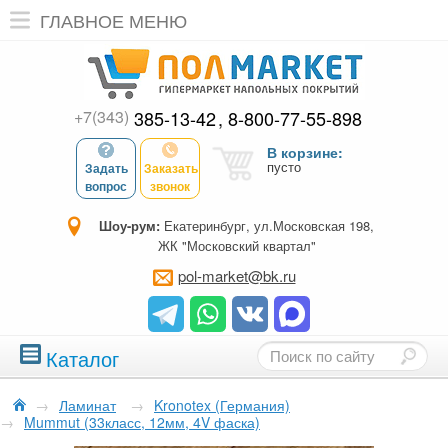
ГЛАВНОЕ МЕНЮ
+7(343)
385-13-42
8-800-77-55-898
В корзине:
пусто
Задать
Заказать
вопрос
звонок
Шоу-рум:
Екатеринбург, ул.Московская 198,
ЖК "Московский квартал"
pol-market@bk.ru
Каталог
→
Ламинат
→
Kronotex (Германия)
→
Mummut (33класс, 12мм, 4V фаска)