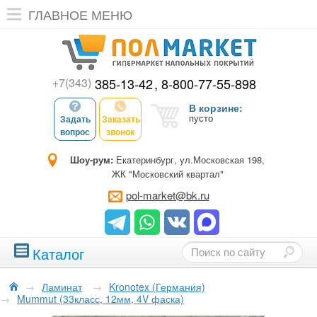
ГЛАВНОЕ МЕНЮ
+7(343)
385-13-42
8-800-77-55-898
В корзине:
пусто
Задать
Заказать
вопрос
звонок
Шоу-рум:
Екатеринбург, ул.Московская 198,
ЖК "Московский квартал"
pol-market@bk.ru
Каталог
→
Ламинат
→
Kronotex (Германия)
→
Mummut (33класс, 12мм, 4V фаска)