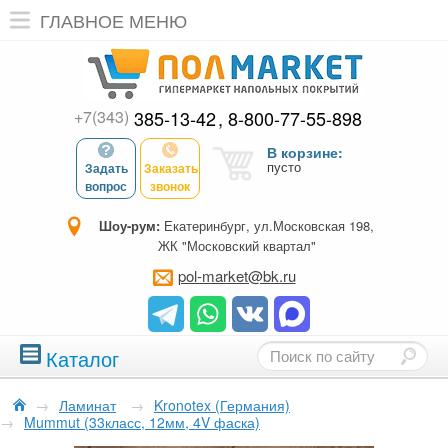
ГЛАВНОЕ МЕНЮ
+7(343)
385-13-42
8-800-77-55-898
В корзине:
пусто
Задать
Заказать
вопрос
звонок
Шоу-рум:
Екатеринбург, ул.Московская 198,
ЖК "Московский квартал"
pol-market@bk.ru
Каталог
→
Ламинат
→
Kronotex (Германия)
→
Mummut (33класс, 12мм, 4V фаска)