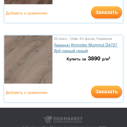
Заказать
Добавить к сравнению
33 класс, 12мм, 4V-фаска, Германия
Ламинат Kronotex Mummut D4727
Дуб горный серый
3890
2
Купить за
р/м
Заказать
Добавить к сравнению