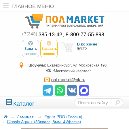
ГЛАВНОЕ МЕНЮ
+7(343)
385-13-42
8-800-77-55-898
В корзине:
пусто
Задать
Заказать
вопрос
звонок
Шоу-рум:
Екатеринбург, ул.Московская 198,
ЖК "Московский квартал"
pol-market@bk.ru
Каталог
→
Ламинат
→
Egger PRO (Россия)
→
Classic Aqua+ (33класс, 8мм, 4Vфаска)