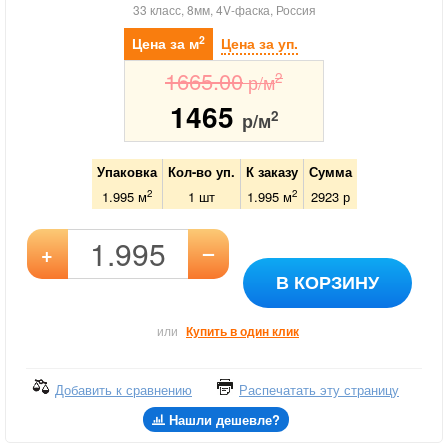
33 класс, 8мм, 4V-фаска, Россия
2
Цена за м
Цена за уп.
1665.00
2
р/м
1465
2
р/м
Упаковка
Кол-во уп.
К заказу
Сумма
2
2
1.995 м
1
шт
1.995
м
2923
р
–
+
В КОРЗИНУ
или
Купить в один клик
Добавить к сравнению
Распечатать эту страницу
Нашли дешевле?