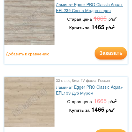
Ламинат Egger PRO Classic Aqua+
EPL239 Сосна Модро серая
1665
2
Старая цена
р/м
1465
2
Купить за
р/м
Заказать
Добавить к сравнению
33 класс, 8мм, 4V-фаска, Россия
Ламинат Egger PRO Classic Aqua+
EPL139 Дуб Муром
1665
2
Старая цена
р/м
1465
2
Купить за
р/м