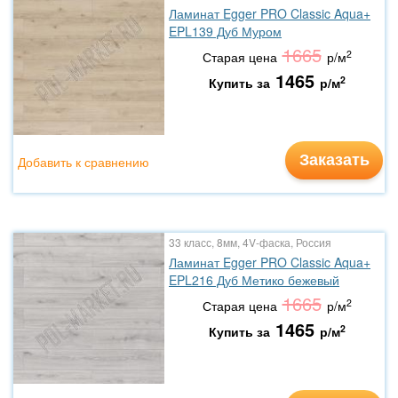
Ламинат Egger PRO Classic Aqua+
EPL139 Дуб Муром
1665
2
Старая цена
р/м
1465
2
Купить за
р/м
Заказать
Добавить к сравнению
33 класс, 8мм, 4V-фаска, Россия
Ламинат Egger PRO Classic Aqua+
EPL216 Дуб Метико бежевый
1665
2
Старая цена
р/м
1465
2
Купить за
р/м