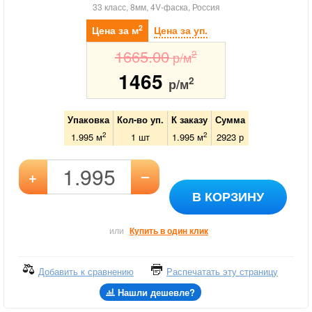
33 класс, 8мм, 4V-фаска, Россия
2
Цена за м
Цена за уп.
1665.00
2
р/м
1465
2
р/м
Упаковка
Кол-во уп.
К заказу
Сумма
2
2
1.995 м
1
шт
1.995
м
2923
р
–
+
В КОРЗИНУ
или
Купить в один клик
Добавить к сравнению
Распечатать эту страницу
Нашли дешевле?