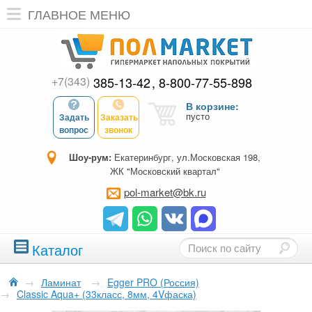
ГЛАВНОЕ МЕНЮ
+7(343)
385-13-42
8-800-77-55-898
В корзине:
пусто
Задать
Заказать
вопрос
звонок
Шоу-рум:
Екатеринбург, ул.Московская 198,
ЖК "Московский квартал"
pol-market@bk.ru
Каталог
→
Ламинат
→
Egger PRO (Россия)
→
Classic Aqua+ (33класс, 8мм, 4Vфаска)