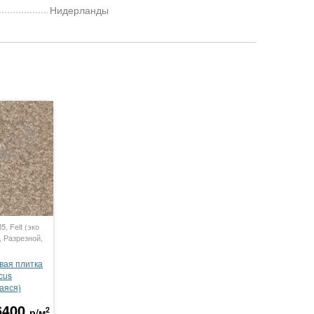
Нидерланды
, Felt (эко
, Разрезной,
вая плитка
cus
аяся)
6400
2
р/м