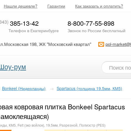
Нашли дешевле?
Гарантии
Как заказать и оплатить?
343)
385-13-42
8-800-77-55-898
Телефон в Екатеринбурге
Звонок по России бесплатный
ул.Московская 198, ЖК "Московский квартал"
pol-market@
Шоу-рум
Bonkeel (Нидерланды)
→
Spartacus (толщина 19.5мм, КМ5)
вая ковровая плитка Bonkeel Spartacus
cамоклеящаяся)
ды, КМ5, Felt (эко войлок), 19.5мм, Разрезной, Полиэстр (PES)