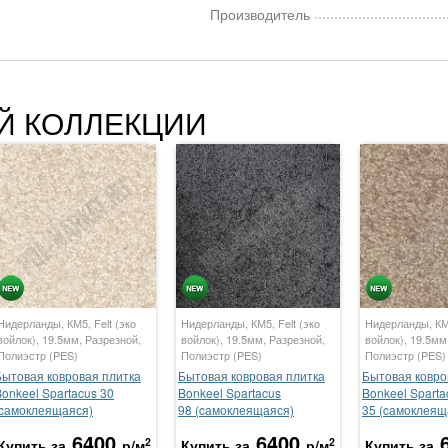
Производитель
Й КОЛЛЕКЦИИ
Нидерланды, КМ5, Felt (эко
Нидерланды, КМ5, Felt (эко
Нидерланды, КМ5
войлок), 19.5мм, Разрезной,
войлок), 19.5мм, Разрезной,
войлок), 19.5мм
Полиэстр (PES)
Полиэстр (PES)
Полиэстр (PES)
Бытовая ковровая плитка
Бытовая ковровая плитка
Бытовая ковро
onkeel Spartacus 30
Bonkeel Spartacus
Bonkeel Sparta
(cамоклеящаяся)
98 (cамоклеящаяся)
35 (cамоклеящ
6400
6400
2
2
Купить за
р/м
Купить за
р/м
Купить за