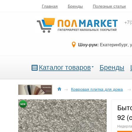
Главная
Бренды
Полезные статьи
+7(
Шоу-рум:
Екатеринбург, 
Каталог товаров
Бренды
→
Ковровая плитка для дома
→
Быто
92 (
Нидерлан