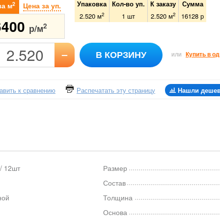
Упаковка
Кол-во уп.
К заказу
Сумма
2
за м
Цена за уп.
2
2
2.520 м
1
шт
2.520
м
16128
р
6400
2
р/м
–
В КОРЗИНУ
или
Купить в од
авить к сравнению
Распечатать эту страницу
Нашли деше
/ 12шт
Размер
Состав
ной
Толщина
Основа