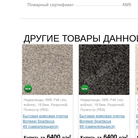
Пожарный сертификат
КМ5
ДРУГИЕ ТОВАРЫ ДАННО
Нидерланды, КМ5, Felt (эко
Нидерланды, КМ5, Felt (эко
войлок), 19.5мм, Разрезной,
войлок), 19.5мм, Разрезной,
Полиэстр (PES)
Полиэстр (PES)
Бытовая ковровая плитка
Бытовая ковровая плитка
Bonkeel Spartacus
Bonkeel Spartacus
B
49 (cамоклеящаяся)
99 (cамоклеящаяся)
6400
6400
2
2
Купить за
р/м
Купить за
р/м