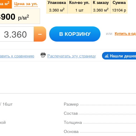
Упаковка
Кол-во уп.
К заказу
Сумма
2
за м
Цена за уп.
2
2
3.360 м
1
шт
3.360
м
13104
р
3900
2
р/м
–
В КОРЗИНУ
или
Купить в од
авить к сравнению
Распечатать эту страницу
Нашли деше
/ 16шт
Размер
р
Состав
ной
Толщина
Основа