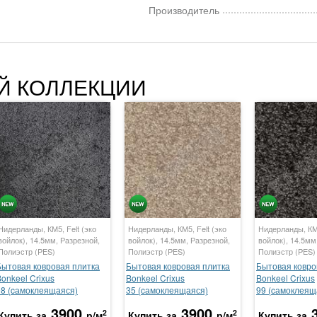
Производитель
Й КОЛЛЕКЦИИ
Нидерланды, КМ5, Felt (эко
Нидерланды, КМ5, Felt (эко
Нидерланды, КМ5
войлок), 14.5мм, Разрезной,
войлок), 14.5мм, Разрезной,
войлок), 14.5мм
Полиэстр (PES)
Полиэстр (PES)
Полиэстр (PES)
Бытовая ковровая плитка
Бытовая ковровая плитка
Бытовая ковро
onkeel Crixus
Bonkeel Crixus
Bonkeel Crixus
98 (cамоклеящаяся)
35 (cамоклеящаяся)
99 (cамоклеящ
3900
3900
2
2
Купить за
р/м
Купить за
р/м
Купить за