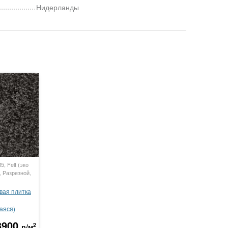
Нидерланды
, Felt (эко
, Разрезной,
вая плитка
аяся)
3900
2
р/м