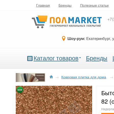
Главная
Бренды
Полезные статьи
+7(
Шоу-рум:
Екатеринбург, 
Каталог товаров
Бренды
→
Ковровая плитка для дома
→
Быто
82 (
Нидерлан