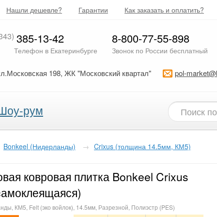
Нашли дешевле?
Гарантии
Как заказать и оплатить?
343)
385-13-42
8-800-77-55-898
Телефон в Екатеринбурге
Звонок по России бесплатный
ул.Московская 198, ЖК "Московский квартал"
pol-market@
Шоу-рум
Bonkeel (Нидерланды)
→
Crixus (толщина 14.5мм, КМ5)
вая ковровая плитка Bonkeel Crixus
cамоклеящаяся)
ды, КМ5, Felt (эко войлок), 14.5мм, Разрезной, Полиэстр (PES)