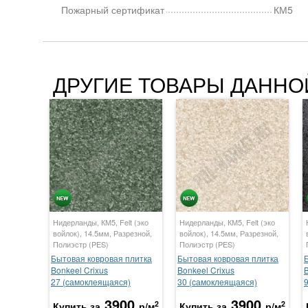
Пожарный сертификат
КМ5
ДРУГИЕ ТОВАРЫ ДАННО
Нидерланды, КМ5, Felt (эко
Нидерланды, КМ5, Felt (эко
войлок), 14.5мм, Разрезной,
войлок), 14.5мм, Разрезной,
Полиэстр (PES)
Полиэстр (PES)
Бытовая ковровая плитка
Бытовая ковровая плитка
Bonkeel Crixus
Bonkeel Crixus
B
27 (cамоклеящаяся)
30 (cамоклеящаяся)
3900
3900
2
2
Купить за
р/м
Купить за
р/м