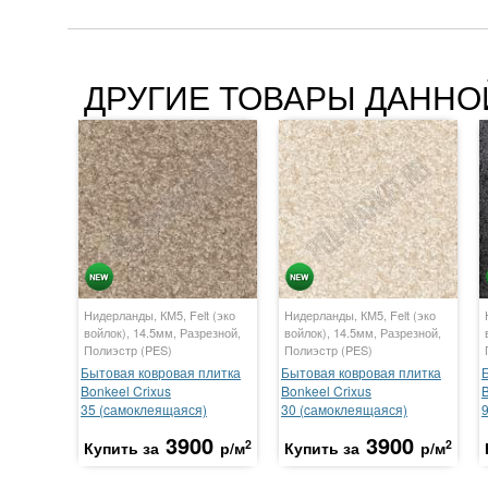
ДРУГИЕ ТОВАРЫ ДАННО
Нидерланды, КМ5, Felt (эко
Нидерланды, КМ5, Felt (эко
войлок), 14.5мм, Разрезной,
войлок), 14.5мм, Разрезной,
Полиэстр (PES)
Полиэстр (PES)
Бытовая ковровая плитка
Бытовая ковровая плитка
Bonkeel Crixus
Bonkeel Crixus
B
35 (cамоклеящаяся)
30 (cамоклеящаяся)
3900
3900
2
2
Купить за
р/м
Купить за
р/м