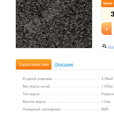
Цена 
+
Доб
Характеристики
Описание
В одной упаковке
3.36м2 
Вес ворса на м2
1100г
Тип ворса
Разрез
Высота ворса
11мм
Пожарный сертификат
КМ5