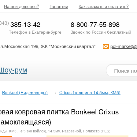
Нашли дешевле?
Гарантии
Как заказать и оплатить?
343)
385-13-42
8-800-77-55-898
Телефон в Екатеринбурге
Звонок по России бесплатный
ул.Московская 198, ЖК "Московский квартал"
pol-market@
Шоу-рум
Bonkeel (Нидерланды)
→
Crixus (толщина 14.5мм, КМ5)
вая ковровая плитка Bonkeel Crixus
cамоклеящаяся)
ды, КМ5, Felt (эко войлок), 14.5мм, Разрезной, Полиэстр (PES)