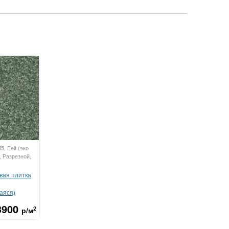
, Felt (эко
, Разрезной,
вая плитка
аяся)
3900
2
р/м