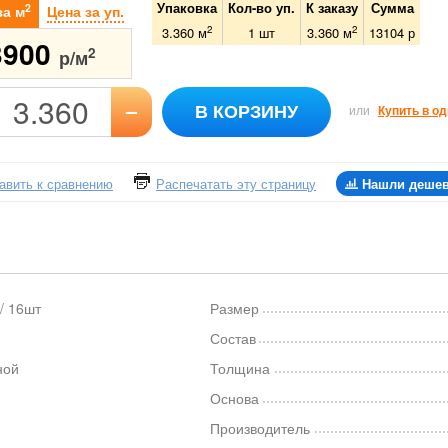
Упаковка
Кол-во уп.
К заказу
Сумма
2
за м
Цена за уп.
2
2
3.360 м
1
шт
3.360
м
13104
р
3900
2
р/м
–
В КОРЗИНУ
или
Купить в од
авить к сравнению
Распечатать эту страницу
Нашли деше
/ 16шт
Размер
р
Состав
ной
Толщина
Основа
Производитель