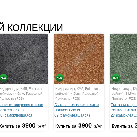
Й КОЛЛЕКЦИИ
Нидерланды, КМ5, Felt (эко
Нидерланды, КМ5, Felt (эко
Нидерланды, КМ5
войлок), 14.5мм, Разрезной,
войлок), 14.5мм, Разрезной,
войлок), 14.5мм
Полиэстр (PES)
Полиэстр (PES)
Полиэстр (PES)
Бытовая ковровая плитка
Бытовая ковровая плитка
Бытовая ковро
onkeel Crixus
Bonkeel Crixus
Bonkeel Crixus
98 (cамоклеящаяся)
82 (cамоклеящаяся)
27 (cамоклеящ
3900
3900
2
2
Купить за
р/м
Купить за
р/м
Купить за