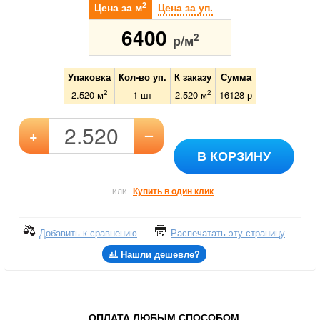
2
Цена за м
Цена за уп.
6400
2
р/м
Упаковка
Кол-во уп.
К заказу
Сумма
2
2
2.520 м
1
шт
2.520
м
16128
р
–
+
В КОРЗИНУ
или
Купить в один клик
Добавить к сравнению
Распечатать эту страницу
Нашли дешевле?
ОПЛАТА ЛЮБЫМ СПОСОБОМ