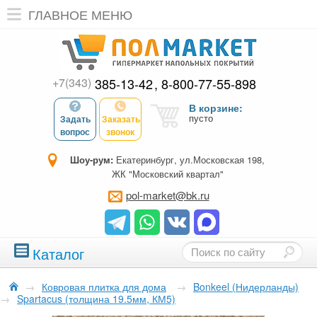
ГЛАВНОЕ МЕНЮ
+7(343)
385-13-42
8-800-77-55-898
В корзине:
пусто
Задать
Заказать
вопрос
звонок
Шоу-рум:
Екатеринбург, ул.Московская 198,
ЖК "Московский квартал"
pol-market@bk.ru
Каталог
→
Ковровая плитка для дома
→
Bonkeel (Нидерланды)
→
Spartacus (толщина 19.5мм, КМ5)