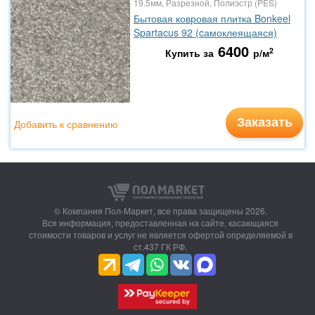
19.5мм, Разрезной, Полиэстр (PES)
Бытовая ковровая плитка Bonkeel
Spartacus 92 (cамоклеящаяся)
6400
2
Купить за
р/м
Заказать
Добавить к сравнению
© Компания Пол-Маркет,
все права защищены 2026.
Вся информация, предоставленная на сайте, касающаяся
стоимости товаров и услуг не является офертой определяемой в
ст.437 ГК РФ.