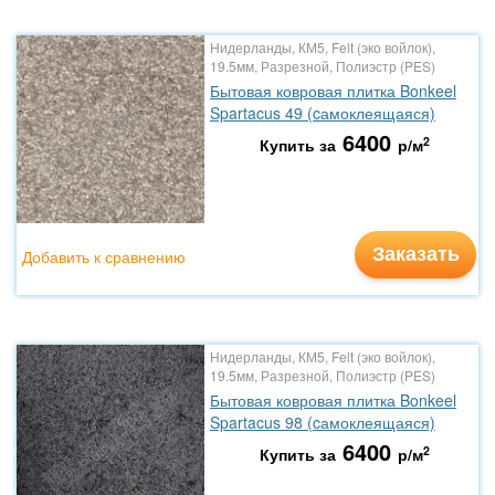
Нидерланды, КМ5, Felt (эко войлок),
19.5мм, Разрезной, Полиэстр (PES)
Бытовая ковровая плитка Bonkeel
Spartacus 49 (cамоклеящаяся)
6400
2
Купить за
р/м
Заказать
Добавить к сравнению
Нидерланды, КМ5, Felt (эко войлок),
19.5мм, Разрезной, Полиэстр (PES)
Бытовая ковровая плитка Bonkeel
Spartacus 98 (cамоклеящаяся)
6400
2
Купить за
р/м