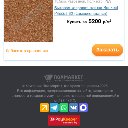
15.5мм, Разрезной, Полиэстр (PES)
Бытовая ковровая плитка Bonkeel
Priscus 82 (cамоклеящаяся)
5200
2
Купить за
р/м
Заказать
Добавить к сравнению
© Компания Пол-Маркет,
все права защищены 2026.
Вся информация, предоставленная на сайте, касающаяся
стоимости товаров и услуг не является офертой определяемой в
ст.437 ГК РФ.