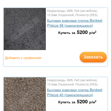
Нидерланды, КМ5, Felt (эко войлок),
15.5мм, Разрезной, Полиэстр (PES)
Бытовая ковровая плитка Bonkeel
Priscus 98 (cамоклеящаяся)
5200
2
Купить за
р/м
Заказать
Добавить к сравнению
Нидерланды, КМ5, Felt (эко войлок),
15.5мм, Разрезной, Полиэстр (PES)
Бытовая ковровая плитка Bonkeel
Priscus 40 (cамоклеящаяся)
5200
2
Купить за
р/м