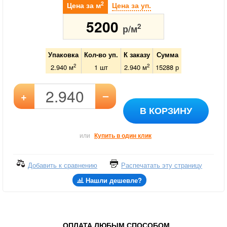
2
Цена за м
Цена за уп.
5200
2
р/м
Упаковка
Кол-во уп.
К заказу
Сумма
2
2
2.940 м
1
шт
2.940
м
15288
р
–
+
В КОРЗИНУ
или
Купить в один клик
Добавить к сравнению
Распечатать эту страницу
Нашли дешевле?
ОПЛАТА ЛЮБЫМ СПОСОБОМ