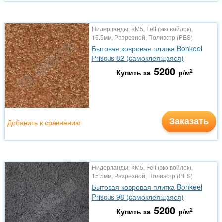
Нидерланды, КМ5, Felt (эко войлок),
15.5мм, Разрезной, Полиэстр (PES)
Бытовая ковровая плитка Bonkeel
Priscus 82 (cамоклеящаяся)
5200
2
Купить за
р/м
Заказать
Добавить к сравнению
Нидерланды, КМ5, Felt (эко войлок),
15.5мм, Разрезной, Полиэстр (PES)
Бытовая ковровая плитка Bonkeel
Priscus 98 (cамоклеящаяся)
5200
2
Купить за
р/м