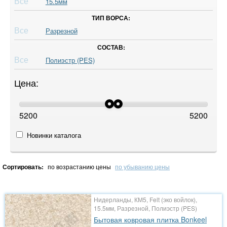
Все
15.5мм
ТИП ВОРСА:
Все
Разрезной
СОСТАВ:
Все
Полиэстр (PES)
Цена:
5200
5200
Новинки каталога
Сортировать:
по возрастанию цены
по убыванию цены
Нидерланды, КМ5, Felt (эко войлок),
15.5мм, Разрезной, Полиэстр (PES)
Бытовая ковровая плитка Bonkeel