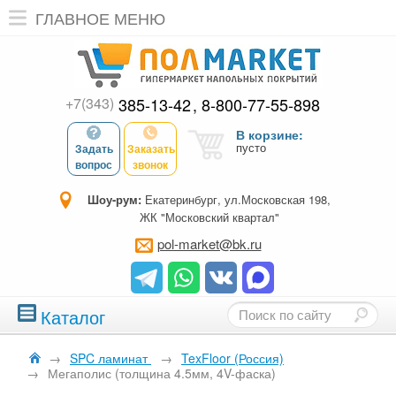
ГЛАВНОЕ МЕНЮ
+7(343)
385-13-42
8-800-77-55-898
В корзине:
пусто
Задать
Заказать
вопрос
звонок
Шоу-рум:
Екатеринбург, ул.Московская 198,
ЖК "Московский квартал"
pol-market@bk.ru
Каталог
→
SPC ламинат
→
TexFloor (Россия)
→
Мегаполис (толщина 4.5мм, 4V-фаска)