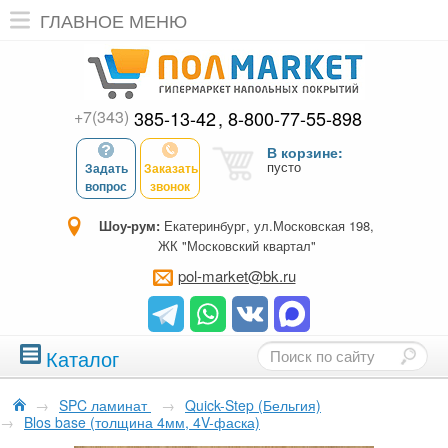
ГЛАВНОЕ МЕНЮ
+7(343)
385-13-42
8-800-77-55-898
В корзине:
пусто
Задать
Заказать
вопрос
звонок
Шоу-рум:
Екатеринбург, ул.Московская 198,
ЖК "Московский квартал"
pol-market@bk.ru
Каталог
→
SPC ламинат
→
Quick-Step (Бельгия)
→
Blos base (толщина 4мм, 4V-фаска)