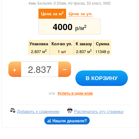
4мм, Бельгия, 0.55мм, 4V-фаска, 33 класс, КМ2
2
Цена за м
Цена за уп.
4000
2
р/м
Упаковка
Кол-во уп.
К заказу
Сумма
2
2
2.837 м
1
шт
2.837
м
11348
р
–
+
В КОРЗИНУ
или
Купить в один клик
Добавить к сравнению
Распечатать эту страницу
Нашли дешевле?