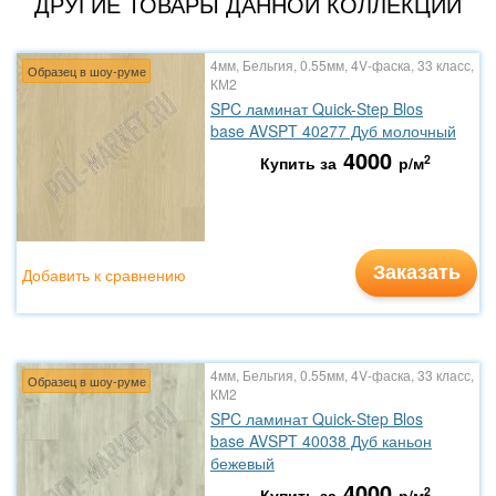
ДРУГИЕ ТОВАРЫ ДАННОЙ КОЛЛЕКЦИИ
4мм, Бельгия, 0.55мм, 4V-фаска, 33 класс,
Образец в шоу-руме
КМ2
SPC ламинат Quick-Step Blos
base AVSPT 40277 Дуб молочный
4000
2
Купить за
р/м
Заказать
Добавить к сравнению
4мм, Бельгия, 0.55мм, 4V-фаска, 33 класс,
Образец в шоу-руме
КМ2
SPC ламинат Quick-Step Blos
base AVSPT 40038 Дуб каньон
бежевый
4000
2
Купить за
р/м