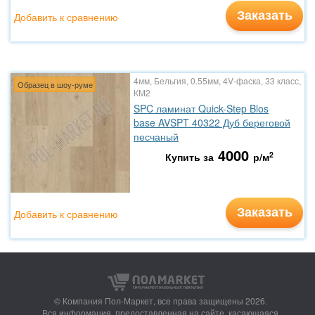
Заказать
Добавить к сравнению
4мм, Бельгия, 0.55мм, 4V-фаска, 33 класс,
Образец в шоу-руме
КМ2
SPC ламинат Quick-Step Blos
base AVSPT 40322 Дуб береговой
песчаный
4000
2
Купить за
р/м
Заказать
Добавить к сравнению
© Компания Пол-Маркет,
все права защищены 2026.
Вся информация, предоставленная на сайте, касающаяся