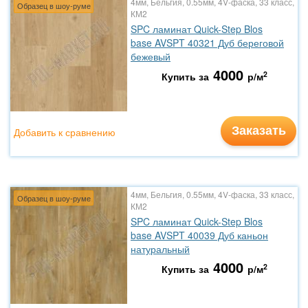
4мм, Бельгия, 0.55мм, 4V-фаска, 33 класс,
Образец в шоу-руме
КМ2
SPC ламинат Quick-Step Blos
base AVSPT 40321 Дуб береговой
бежевый
4000
2
Купить за
р/м
Заказать
Добавить к сравнению
4мм, Бельгия, 0.55мм, 4V-фаска, 33 класс,
Образец в шоу-руме
КМ2
SPC ламинат Quick-Step Blos
base AVSPT 40039 Дуб каньон
натуральный
4000
2
Купить за
р/м