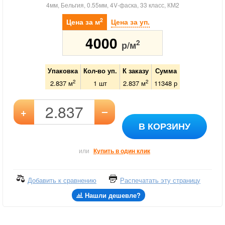
4мм, Бельгия, 0.55мм, 4V-фаска, 33 класс, КМ2
2
Цена за м
Цена за уп.
4000
2
р/м
Упаковка
Кол-во уп.
К заказу
Сумма
2
2
2.837 м
1
шт
2.837
м
11348
р
–
+
В КОРЗИНУ
или
Купить в один клик
Добавить к сравнению
Распечатать эту страницу
Нашли дешевле?