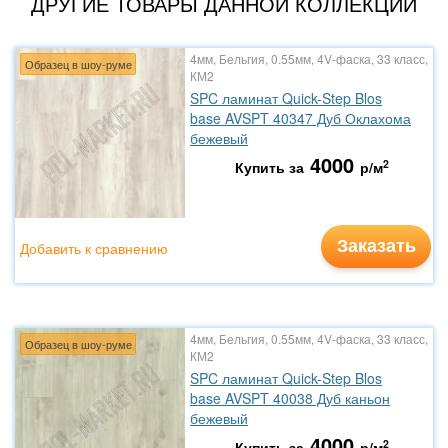
ДРУГИЕ ТОВАРЫ ДАННОЙ КОЛЛЕКЦИИ
4мм, Бельгия, 0.55мм, 4V-фаска, 33 класс,
Образец в шоу-руме
КМ2
SPC ламинат Quick-Step Blos
base AVSPT 40347 Дуб Оклахома
бежевый
4000
2
Купить за
р/м
Заказать
Добавить к сравнению
4мм, Бельгия, 0.55мм, 4V-фаска, 33 класс,
Образец в шоу-руме
КМ2
SPC ламинат Quick-Step Blos
base AVSPT 40038 Дуб каньон
бежевый
4000
2
Купить за
р/м