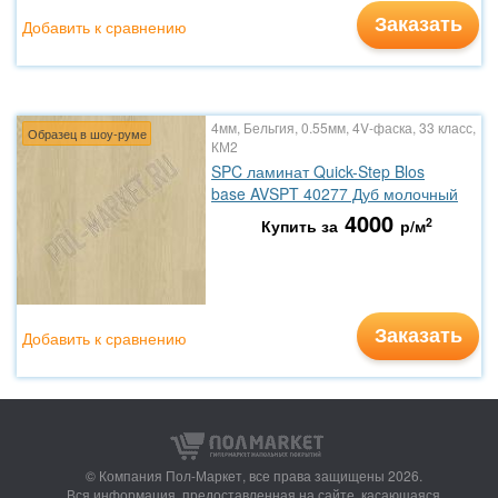
Заказать
Добавить к сравнению
4мм, Бельгия, 0.55мм, 4V-фаска, 33 класс,
Образец в шоу-руме
КМ2
SPC ламинат Quick-Step Blos
base AVSPT 40277 Дуб молочный
4000
2
Купить за
р/м
Заказать
Добавить к сравнению
© Компания Пол-Маркет,
все права защищены 2026.
Вся информация, предоставленная на сайте, касающаяся