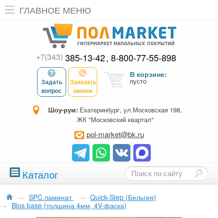
ГЛАВНОЕ МЕНЮ
+7(343)
385-13-42
8-800-77-55-898
В корзине:
пусто
Задать
Заказать
вопрос
звонок
Шоу-рум:
Екатеринбург, ул.Московская 198,
ЖК "Московский квартал"
pol-market@bk.ru
Каталог
→
SPC ламинат
→
Quick-Step (Бельгия)
→
Blos base (толщина 4мм, 4V-фаска)