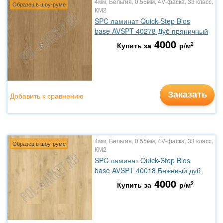
4мм, Бельгия, 0.55мм, 4V-фаска, 33 класс,
Образец в шоу-руме
КМ2
SPC ламинат Quick-Step Blos
base AVSPT 40278 Дуб пряничный
4000
2
Купить за
р/м
Заказать
Добавить к сравнению
4мм, Бельгия, 0.55мм, 4V-фаска, 33 класс,
Образец в шоу-руме
КМ2
SPC ламинат Quick-Step Blos
base AVSPT 40018 Бежевый дуб
4000
2
Купить за
р/м