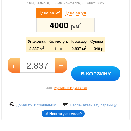
4мм, Бельгия, 0.55мм, 4V-фаска, 33 класс, КМ2
2
Цена за м
Цена за уп.
4000
2
р/м
Упаковка
Кол-во уп.
К заказу
Сумма
2
2
2.837 м
1
шт
2.837
м
11348
р
–
+
В КОРЗИНУ
или
Купить в один клик
Добавить к сравнению
Распечатать эту страницу
Нашли дешевле?