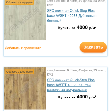
4мм, Бельгия, 0.55мм, 4V-фаска, 33 класс,
Образец в шоу-руме
КМ2
SPC ламинат Quick-Step Blos
base AVSPT 40038 Дуб каньон
бежевый
4000
2
Купить за
р/м
Заказать
Добавить к сравнению
4мм, Бельгия, 0.55мм, 4V-фаска, 33 класс,
Образец в шоу-руме
КМ2
SPC ламинат Quick-Step Blos
base AVSPT 40029 Каштан
винтажный натуральный
4000
2
Купить за
р/м