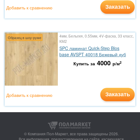
Заказать
Добавить к сравнению
4мм, Бельгия, 0.55мм, 4V-фаска, 33 класс,
Образец в шоу-руме
КМ2
SPC ламинат Quick-Step Blos
base AVSPT 40018 Бежевый дуб
4000
2
Купить за
р/м
Заказать
Добавить к сравнению
© Компания Пол-Маркет,
все права защищены 2026.
Вся информация, предоставленная на сайте, касающаяся