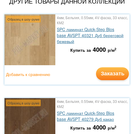
ДРУГИЕ ТОВАРЫ ДАННОЙ КОЛЛЕКЦИИ
4мм, Бельгия, 0.55мм, 4V-фаска, 33 класс,
Образец в шоу-руме
КМ2
SPC ламинат Quick-Step Blos
base AVSPT 40321 Дуб береговой
бежевый
4000
2
Купить за
р/м
Заказать
Добавить к сравнению
4мм, Бельгия, 0.55мм, 4V-фаска, 33 класс,
Образец в шоу-руме
КМ2
SPC ламинат Quick-Step Blos
base AVSPT 40279 Дуб какао
4000
2
Купить за
р/м