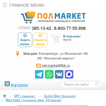
ГЛАВНОЕ МЕНЮ
+7(343)
385-13-42
8-800-77-55-898
В корзине:
пусто
Задать
Заказать
вопрос
звонок
Шоу-рум:
Екатеринбург, ул.Московская 198,
ЖК "Московский квартал"
pol-market@bk.ru
Каталог
→
SPC ламинат
→
Quick-Step (Бельгия)
→
Blos base (толщина 4мм, 4V-фаска)