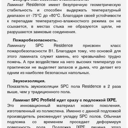
Ламинат Residence имеет безупречную геометрическую
стабильность и способен выдержать температурный
диапазон от -75℃ до +80℃. Благодаря своей устойчивости
к перепадам температурно-влажностного режима он не
ссыхается, в местах стыка не образуются щели, не
разрушаются замковые соединения.
Пожаробезопасность.
Ламинату SPC Residence присвоен класс
пожаробезопасности В1. Благодаря тому, что основой для
этого ламината служит камень, его чрезвычайно трудно
пожечь. А при воздействии на него высоких температур он
практически не выделяет запахов и дыма, что делает его
одним из наиболее безопасных напольных.
Звукоизоляция.
Показатель звукоизоляции SPC пола Residence в 2 раза
выше, чем у традиционного пола.
Ламинат SPC Profield идет сразу с подложкой IXPE.
Это инновационный материал нового поколения,
изготовленный из поликспена. Именно с данной подложкой
производитель рекомендует укладку SPC полов. Обычная
подложка со временем проседает деформируя
поверхность пола. Подложка IXPE лишена этого