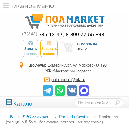
ГЛАВНОЕ МЕНЮ
+7(343)
385-13-42
8-800-77-55-898
В корзине:
пусто
Задать
Заказать
вопрос
звонок
Шоу-рум:
Екатеринбург, ул.Московская 198,
ЖК "Московский квартал"
pol-market@bk.ru
Каталог
→
SPC ламинат
→
Profield (Китай)
→
Residence
(толщина 5.5мм, без фаски, встроенная подложка)