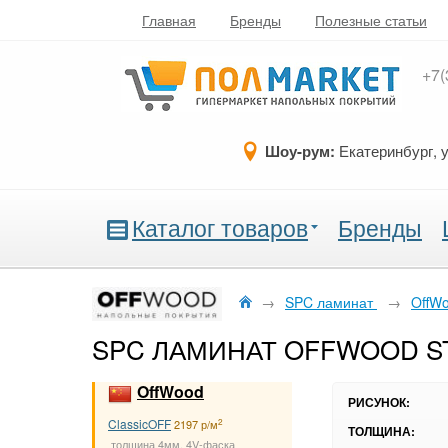
Главная
Бренды
Полезные статьи
+7(
Шоу-рум:
Екатеринбург, 
Каталог товаров
Бренды
→
SPC ламинат
→
OffWo
SPC ЛАМИНАТ OFFWOOD ST
OffWood
РИСУНОК:
ClassicOFF
2
2197 р/м
ТОЛЩИНА:
толщина 4мм, 4V-фаска