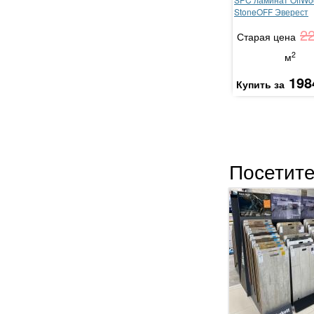
StoneOFF Эверест
2
Старая цена
2
м
198
Купить за
Посетите