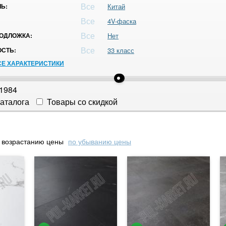
Все
Ь:
Китай
Все
4V-фаска
Все
ОДЛОЖКА:
Нет
Все
СТЬ:
33 класс
СЕ ХАРАКТЕРИСТИКИ
1984
аталога
Товары со скидкой
 возрастанию цены
по убыванию цены