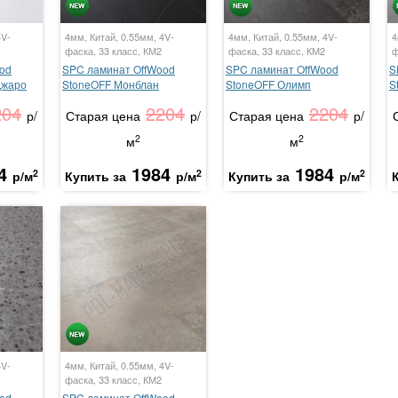
4V-
4мм, Китай, 0.55мм, 4V-
4мм, Китай, 0.55мм, 4V-
4
фаска, 33 класс, КМ2
фаска, 33 класс, КМ2
ф
od
SPC ламинат OffWood
SPC ламинат OffWood
S
джаро
StoneOFF Монблан
StoneOFF Олимп
S
204
2204
2204
р/
Старая цена
р/
Старая цена
р/
2
2
м
м
4
1984
1984
2
2
2
р/м
Купить за
р/м
Купить за
р/м
4V-
4мм, Китай, 0.55мм, 4V-
фаска, 33 класс, КМ2
od
SPC ламинат OffWood