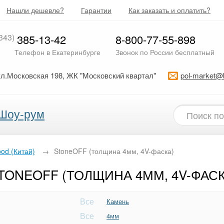
Нашли дешевле?
Гарантии
Как заказать и оплатить?
343)
385-13-42
8-800-77-55-898
Телефон в Екатеринбурге
Звонок по России бесплатный
ул.Московская 198, ЖК "Московский квартал"
pol-market@
Шоу-рум
od (Китай)
→
StoneOFF (толщина 4мм, 4V-фаска)
ONEOFF (ТОЛЩИНА 4ММ, 4V-ФАСК
Все
Камень
Все
4мм