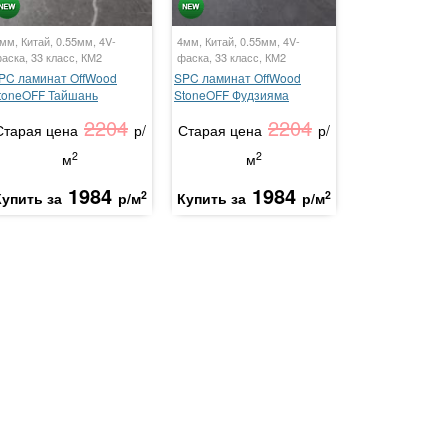
мм, Китай, 0.55мм, 4V-
4мм, Китай, 0.55мм, 4V-
аска, 33 класс, КМ2
фаска, 33 класс, КМ2
PC ламинат OffWood
SPC ламинат OffWood
toneOFF Тайшань
StoneOFF Фудзияма
2204
2204
Старая цена
р/
Старая цена
р/
2
2
м
м
1984
1984
2
2
Купить за
р/м
Купить за
р/м