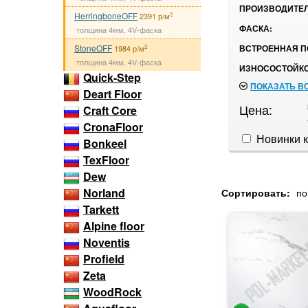
ПРОИЗВОДИТЕЛ
HerringboneOFF
2
2391 р/м
ФАСКА:
толщина 4мм, 4V-фаска
StoneOFF
ВСТРОЕННАЯ П
2
1984 р/м
толщина 4мм, 4V-фаска
ИЗНОСОСТОЙКО
Quick-Step
ПОКАЗАТЬ В
Deart Floor
Цена:
Craft Core
CronaFloor
Новинки к
Bonkeel
TexFloor
Dew
Norland
Сортировать:
по
Tarkett
Alpine floor
Noventis
Profield
Zeta
WoodRock