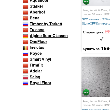
Aquafloor
Starker
4мм, Китай, 0.55мм, 
Aberhof
фаска, 33 класс, КМ2
Betta
SPC ламинат OffWo
Timber by Tarkett
StoneOFF Килиман
Tulesna
2
Старая цена
Alpine floor Classen
2
м
OneFloor
198
Invictus
Купить за
Royce
Smart Vinyl
FirmFit
Adelar
Salag
Royal Floor
4мм, Китай, 0.55мм, 
фаска, 33 класс, КМ2
SPC ламинат OffWo