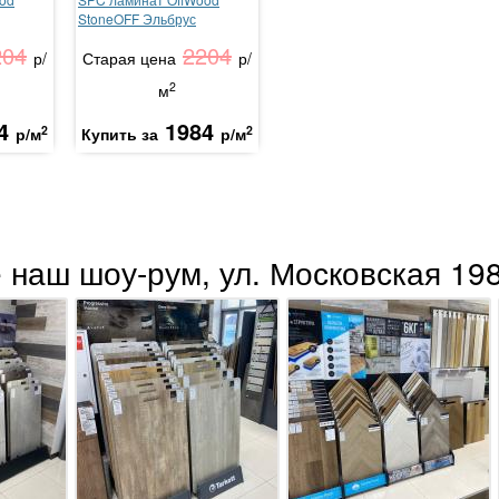
StoneOFF Эльбрус
204
2204
р/
Старая цена
р/
2
м
4
1984
2
2
р/м
Купить за
р/м
 наш шоу-рум, ул. Московская 198