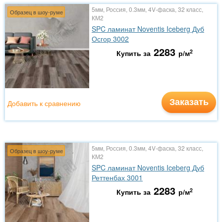
5мм, Россия, 0.3мм, 4V-фаска, 32 класс,
Образец в шоу-руме
КМ2
SPC ламинат Noventis Iceberg Дуб
Осгор 3002
2283
2
Купить за
р/м
Заказать
Добавить к сравнению
5мм, Россия, 0.3мм, 4V-фаска, 32 класс,
Образец в шоу-руме
КМ2
SPC ламинат Noventis Iceberg Дуб
Реттенбах 3001
2283
2
Купить за
р/м