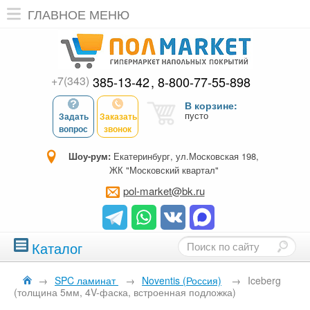
ГЛАВНОЕ МЕНЮ
+7(343)
385-13-42
8-800-77-55-898
В корзине:
пусто
Задать
Заказать
вопрос
звонок
Шоу-рум:
Екатеринбург, ул.Московская 198,
ЖК "Московский квартал"
pol-market@bk.ru
Каталог
→
SPC ламинат
→
Noventis (Россия)
→
Iceberg
(толщина 5мм, 4V-фаска, встроенная подложка)