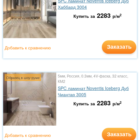
SPC ламинат Noventis Iceberg Дуб
Хаббард 3004
2283
2
Купить за
р/м
Заказать
Добавить к сравнению
5мм, Россия, 0.3мм, 4V-фаска, 32 класс,
Образец в шоу-руме
КМ2
SPC ламинат Noventis Iceberg Дуб
Чиантар 3005
2283
2
Купить за
р/м
Заказать
Добавить к сравнению