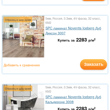
5мм, Россия, 0.3мм, 4V-фаска, 32 класс,
Образец в шоу-руме
КМ2
SPC ламинат Noventis Iceberg Дуб
Диксон 3007
2283
2
Купить за
р/м
Заказать
Добавить к сравнению
5мм, Россия, 0.3мм, 4V-фаска, 32 класс,
Образец в шоу-руме
КМ2
SPC ламинат Noventis Iceberg Дуб
Кальдероне 3008
2283
2
Купить за
р/м