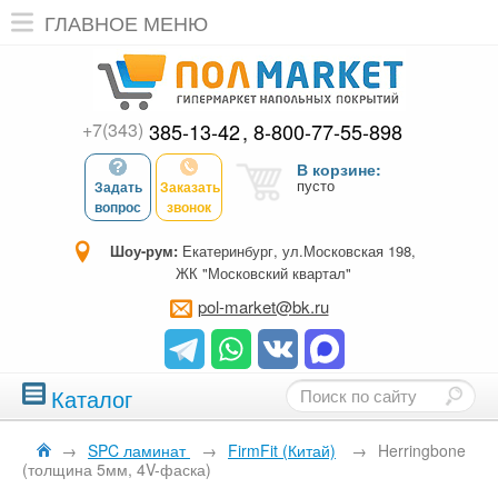
ГЛАВНОЕ МЕНЮ
+7(343)
385-13-42
8-800-77-55-898
В корзине:
пусто
Задать
Заказать
вопрос
звонок
Шоу-рум:
Екатеринбург, ул.Московская 198,
ЖК "Московский квартал"
pol-market@bk.ru
Каталог
→
SPC ламинат
→
FirmFit (Китай)
→
Herringbone
(толщина 5мм, 4V-фаска)