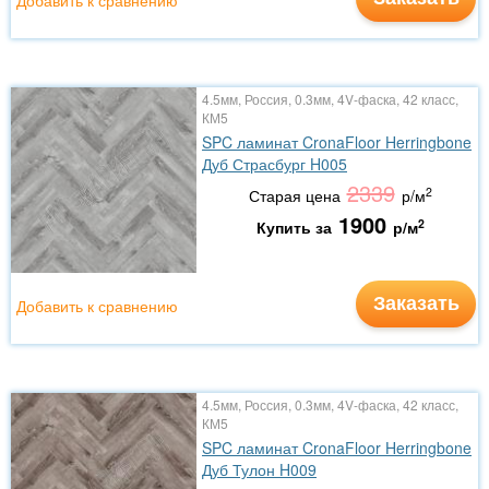
Добавить к сравнению
4.5мм, Россия, 0.3мм, 4V-фаска, 42 класс,
КМ5
SPC ламинат CronaFloor Herringbone
Дуб Страсбург H005
2339
2
Старая цена
р/м
1900
2
Купить за
р/м
Заказать
Добавить к сравнению
4.5мм, Россия, 0.3мм, 4V-фаска, 42 класс,
КМ5
SPC ламинат CronaFloor Herringbone
Дуб Тулон H009