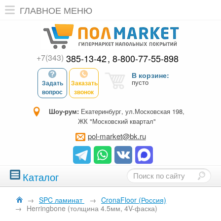
ГЛАВНОЕ МЕНЮ
+7(343)
385-13-42
8-800-77-55-898
В корзине:
пусто
Задать
Заказать
вопрос
звонок
Шоу-рум:
Екатеринбург, ул.Московская 198,
ЖК "Московский квартал"
pol-market@bk.ru
Каталог
→
SPC ламинат
→
CronaFloor (Россия)
→
Herringbone (толщина 4.5мм, 4V-фаска)