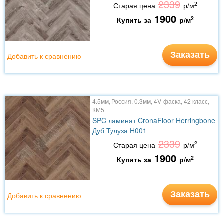
2339
2
Старая цена
р/м
1900
2
Купить за
р/м
Заказать
Добавить к сравнению
4.5мм, Россия, 0.3мм, 4V-фаска, 42 класс,
КМ5
SPC ламинат CronaFloor Herringbone
Дуб Тулуза H001
2339
2
Старая цена
р/м
1900
2
Купить за
р/м
Заказать
Добавить к сравнению