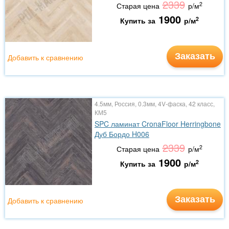
2339
2
Старая цена
р/м
1900
2
Купить за
р/м
Заказать
Добавить к сравнению
4.5мм, Россия, 0.3мм, 4V-фаска, 42 класс,
КМ5
SPC ламинат CronaFloor Herringbone
Дуб Бордо H006
2339
2
Старая цена
р/м
1900
2
Купить за
р/м
Заказать
Добавить к сравнению