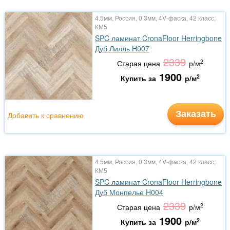
4.5мм, Россия, 0.3мм, 4V-фаска, 42 класс,
КМ5
SPC ламинат CronaFloor Herringbone
Дуб Лилль H007
2339
2
Старая цена
р/м
1900
2
Купить за
р/м
Заказать
Добавить к сравнению
4.5мм, Россия, 0.3мм, 4V-фаска, 42 класс,
КМ5
SPC ламинат CronaFloor Herringbone
Дуб Монпелье H004
2339
2
Старая цена
р/м
1900
2
Купить за
р/м