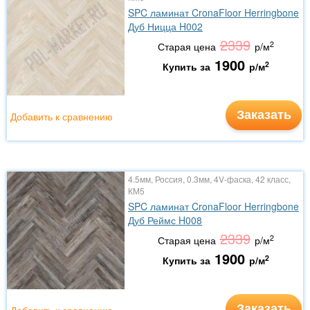
SPC ламинат CronaFloor Herringbone
Дуб Ницца H002
2339
2
Старая цена
р/м
1900
2
Купить за
р/м
Заказать
Добавить к сравнению
4.5мм, Россия, 0.3мм, 4V-фаска, 42 класс,
КМ5
SPC ламинат CronaFloor Herringbone
Дуб Реймс H008
2339
2
Старая цена
р/м
1900
2
Купить за
р/м
Заказать