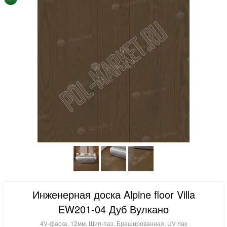
Инженерная доска Alpine floor Villa
EW201-04 Дуб Вулкано
4V-фаска, 12мм, Шип-паз, Брашированная, UV лак