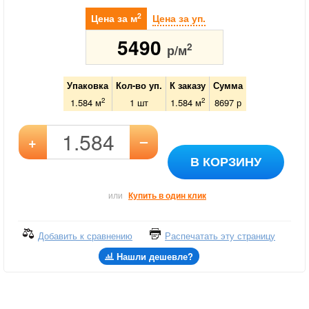
2
Цена за м
Цена за уп.
5490
2
р/м
Упаковка
Кол-во уп.
К заказу
Сумма
2
2
1.584 м
1
шт
1.584
м
8697
р
–
+
В КОРЗИНУ
или
Купить в один клик
Добавить к сравнению
Распечатать эту страницу
Нашли дешевле?