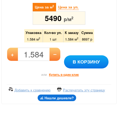
2
Цена за м
Цена за уп.
5490
2
р/м
Упаковка
Кол-во уп.
К заказу
Сумма
2
2
1.584 м
1
шт
1.584
м
8697
р
–
+
В КОРЗИНУ
или
Купить в один клик
Добавить к сравнению
Распечатать эту страницу
Нашли дешевле?