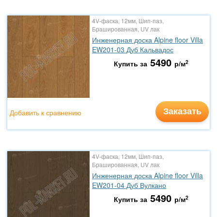
4V-фаска, 12мм, Шип-паз,
Брашированная, UV лак
Инженерная доска Alpine floor Villa
EW201-03 Дуб Кальвадос
5490
2
Купить за
р/м
Заказать
Добавить к сравнению
4V-фаска, 12мм, Шип-паз,
Брашированная, UV лак
Инженерная доска Alpine floor Villa
EW201-04 Дуб Вулкано
5490
2
Купить за
р/м