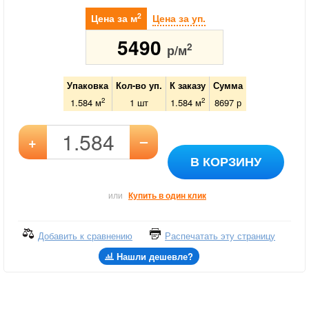
2
Цена за м
Цена за уп.
5490
2
р/м
Упаковка
Кол-во уп.
К заказу
Сумма
2
2
1.584 м
1
шт
1.584
м
8697
р
–
+
В КОРЗИНУ
или
Купить в один клик
Добавить к сравнению
Распечатать эту страницу
Нашли дешевле?