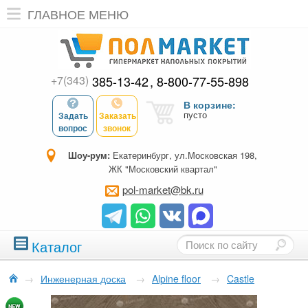
ГЛАВНОЕ МЕНЮ
+7(343)
385-13-42
8-800-77-55-898
В корзине:
пусто
Задать
Заказать
вопрос
звонок
Шоу-рум:
Екатеринбург, ул.Московская 198,
ЖК "Московский квартал"
pol-market@bk.ru
Каталог
→
Инженерная доска
→
Alpine floor
→
Castle