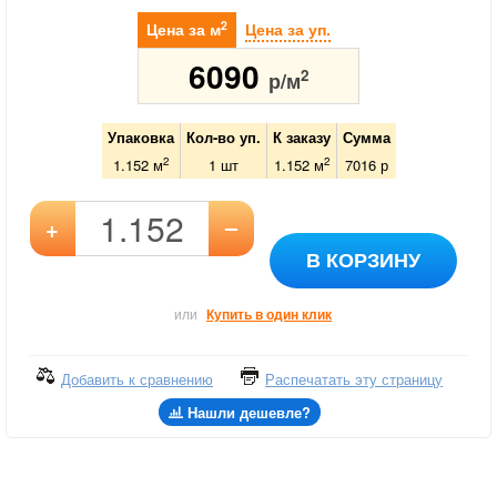
2
Цена за м
Цена за уп.
6090
2
р/м
Упаковка
Кол-во уп.
К заказу
Сумма
2
2
1.152 м
1
шт
1.152
м
7016
р
–
+
В КОРЗИНУ
или
Купить в один клик
Добавить к сравнению
Распечатать эту страницу
Нашли дешевле?