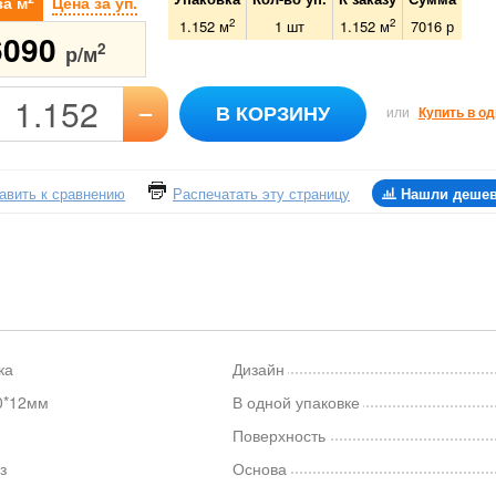
за м
Цена за уп.
2
2
1.152 м
1
шт
1.152
м
7016
р
6090
2
р/м
–
В КОРЗИНУ
или
Купить в од
авить к сравнению
Распечатать эту страницу
Нашли деше
ка
Дизайн
0*12мм
В одной упаковке
Поверхность
з
Основа