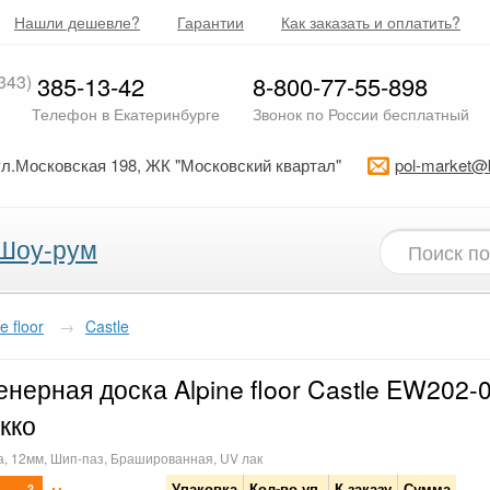
Нашли дешевле?
Гарантии
Как заказать и оплатить?
343)
385-13-42
8-800-77-55-898
Телефон в Екатеринбурге
Звонок по России бесплатный
ул.Московская 198, ЖК "Московский квартал"
pol-market@
Шоу-рум
e floor
→
Castle
нерная доска Alpine floor Castle EW202-
кко
а, 12мм, Шип-паз, Брашированная, UV лак
Упаковка
Кол-во уп.
К заказу
Сумма
2