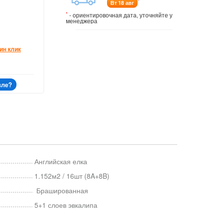
*
Вт 18 авг
*
- ориентировочная дата, уточняйте у
менеджера
ин клик
вле?
Английская елка
1.152м2 / 16шт (8A+8B)
Брашированная
5+1 слоев эвкалипа