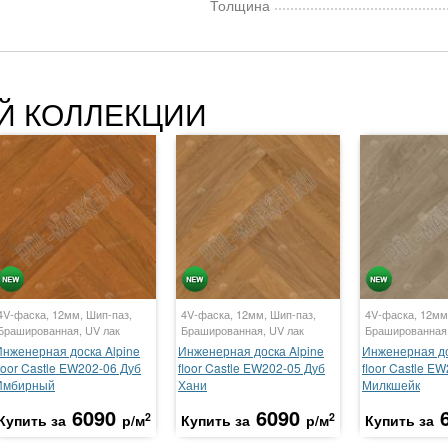
Толщина
Й КОЛЛЕКЦИИ
4V-фаска, 12мм, Шип-паз,
4V-фаска, 12мм, Шип-паз,
4V-фаска, 12мм
Брашированная, UV лак
Брашированная, UV лак
Брашированная,
Инженерная доска Alpine
Инженерная доска Alpine
Инженерная до
loor Castle EW202-06 Дуб
floor Castle EW202-05 Дуб
floor Castle E
Имбирный
Хани
Милкшейк
6090
6090
2
2
Купить за
р/м
Купить за
р/м
Купить за