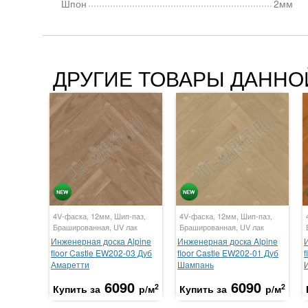
Шпон
2мм
ДРУГИЕ ТОВАРЫ ДАННО
4V-фаска, 12мм, Шип-паз,
4V-фаска, 12мм, Шип-паз,
Брашированная, UV лак
Брашированная, UV лак
Инженерная доска Alpine
Инженерная доска Alpine
floor Castle EW202-03 Дуб
floor Castle EW202-01 Дуб
f
Амаретти
Шампань
6090
6090
2
2
Купить за
р/м
Купить за
р/м