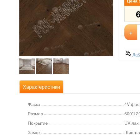
Цена 
+
Доб
Характеристики
Фаска
4V-фас
Размер
600*12
Покрытие
UV лак
Замок
Шип-па