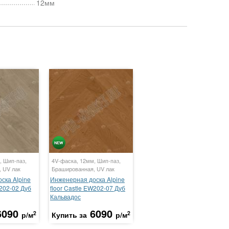
12мм
, Шип-паз,
4V-фаска, 12мм, Шип-паз,
 UV лак
Брашированная, UV лак
ска Alpine
Инженерная доска Alpine
W202-02 Дуб
floor Castle EW202-07 Дуб
Кальвадос
6090
6090
2
2
р/м
Купить за
р/м