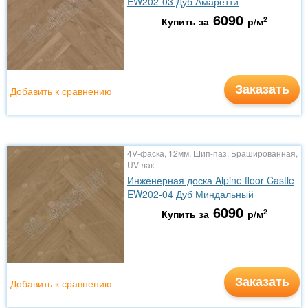
EW202-03 Дуб Амаретти
6090
2
Купить за
р/м
Заказать
Добавить к сравнению
4V-фаска, 12мм, Шип-паз, Брашированная,
UV лак
Инженерная доска Alpine floor Castle
EW202-04 Дуб Миндальный
6090
2
Купить за
р/м
Заказать
Добавить к сравнению