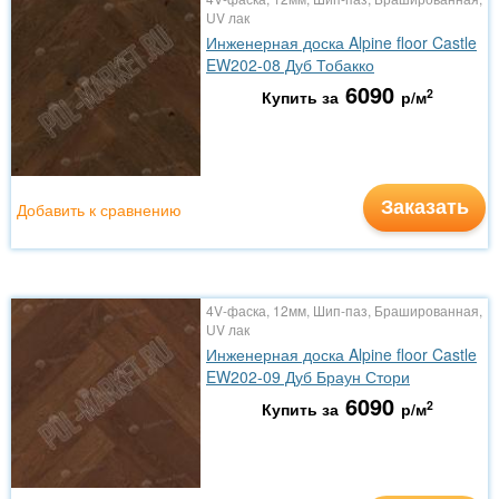
UV лак
Инженерная доска Alpine floor Castle
EW202-08 Дуб Тобакко
6090
2
Купить за
р/м
Заказать
Добавить к сравнению
4V-фаска, 12мм, Шип-паз, Брашированная,
UV лак
Инженерная доска Alpine floor Castle
EW202-09 Дуб Браун Стори
6090
2
Купить за
р/м