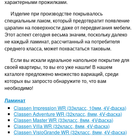
характерными прожилками.
Изделие при производстве покрывалось
специальным лаком, который предотвратит появление
царапин на поверхности даже от передвигания мебели.
Этот аспект сегодня весьма значим, поскольку далеко
не каждый ламинат, рассчитанный на потребителя
среднего класса, может похвастаться таковым.
Если вы искали идеальное напольное покрытие для
своей квартиры, то вы его уже нашли! В нашем
каталоге предложено множество вариаций, среди
которых вы запросто обнаружите то, что вам
необходимо!
Ламинат
Classen Impression WR (33класс, 10мм, 4V-фаска)
Classen Adventure WR (32класс, 8мм, 4V-фаска)
Classen Master WR (33класс, 8мм, 4Vфаска)
Classen Villa WR (32класс, 8мм, 4V-фаска)
Classen VisioGrande WR (32класс, 8мм, 4V-фаска)