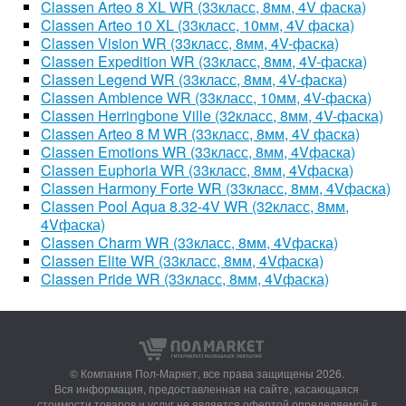
Classen Arteo 8 XL WR (33класс, 8мм, 4V фаска)
Classen Arteo 10 XL (33класс, 10мм, 4V фаска)
Classen Vision WR (33класс, 8мм, 4V-фаска)
Classen Expedition WR (33класс, 8мм, 4V-фаска)
Classen Legend WR (33класс, 8мм, 4V-фаска)
Classen Ambience WR (33класс, 10мм, 4V-фаска)
Classen Herringbone Ville (32класс, 8мм, 4V-фаска)
Classen Arteo 8 M WR (33класс, 8мм, 4V фаска)
Classen Emotions WR (33класс, 8мм, 4Vфаска)
Classen Euphoria WR (33класс, 8мм, 4Vфаска)
Classen Harmony Forte WR (33класс, 8мм, 4Vфаска)
Classen Pool Aqua 8.32-4V WR (32класс, 8мм,
4Vфаска)
Classen Charm WR (33класс, 8мм, 4Vфаска)
Classen Elite WR (33класс, 8мм, 4Vфаска)
Classen Pride WR (33класс, 8мм, 4Vфаска)
© Компания Пол-Маркет,
все права защищены 2026.
Вся информация, предоставленная на сайте, касающаяся
стоимости товаров и услуг не является офертой определяемой в