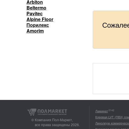
Arbiton
Beltermo
Pavitec
Alpine Floor
Сожалее
Порилекс
Amorim
2142
Ламинат
Клеевая LVT (ПВХ) пл
© Компания Пол-Маркет,
Линолеум коммерческ
все права защищены 2026.