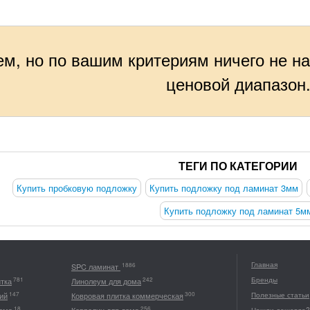
м, но по вашим критериям ничего не н
ценовой диапазон
ТЕГИ ПО КАТЕГОРИИ
Купить пробковую подложку
Купить подложку под ламинат 3мм
Купить подложку под ламинат 5м
Главная
1886
SPC ламинат
Бренды
781
242
итка
Линолеум для дома
147
300
ий
Ковровая плитка коммерческая
Полезные статьи
18
256