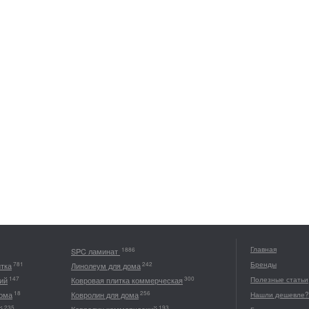
Главная
1886
SPC ламинат
Бренды
781
242
итка
Линолеум для дома
147
300
ий
Ковровая плитка коммерческая
Полезные статьи
18
256
дома
Ковролин для дома
Нашли дешевле?
235
193