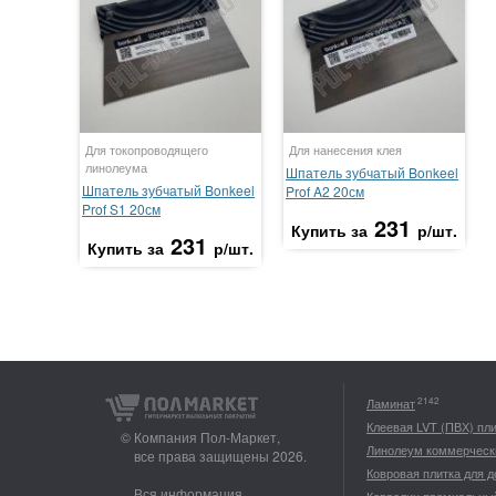
Для токопроводящего
Для нанесения клея
линолеума
Шпатель зубчатый Bonkeel
Шпатель зубчатый Bonkeel
Prof A2 20см
Prof S1 20см
231
Купить за
р/шт.
231
Купить за
р/шт.
2142
Ламинат
Клеевая LVT (ПВХ) пл
© Компания Пол-Маркет,
Линолеум коммерческ
все права защищены 2026.
Ковровая плитка для 
Вся информация,