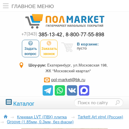
ГЛАВНОЕ МЕНЮ
+7(343)
385-13-42
8-800-77-55-898
В корзине:
пусто
Задать
Заказать
вопрос
звонок
Шоу-рум:
Екатеринбург, ул.Московская 198,
ЖК "Московский квартал"
pol-market@bk.ru
Каталог
→
Клеевая LVT (ПВХ) плитка
→
Tarkett Аrt vinyl (Россия)
→
Groove (1.85мм, 0.3мм, без фаски)