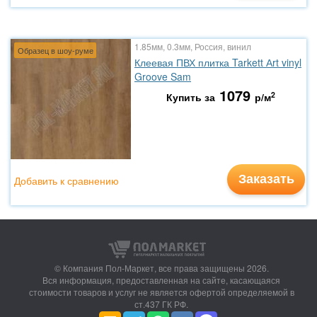
1.85мм, 0.3мм, Россия, винил
Образец в шоу-руме
Клеевая ПВХ плитка Tarkett Аrt vinyl
Groove Sam
1079
2
Купить за
р/м
Заказать
Добавить к сравнению
© Компания Пол-Маркет,
все права защищены 2026.
Вся информация, предоставленная на сайте, касающаяся
стоимости товаров и услуг не является офертой определяемой в
ст.437 ГК РФ.